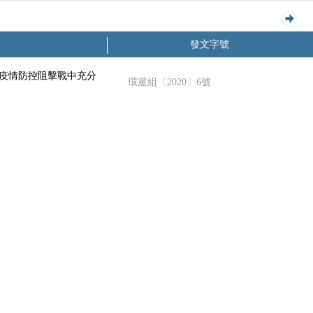
發文字號
疫情防控阻擊戰中充分
環黨組〔2020〕6號