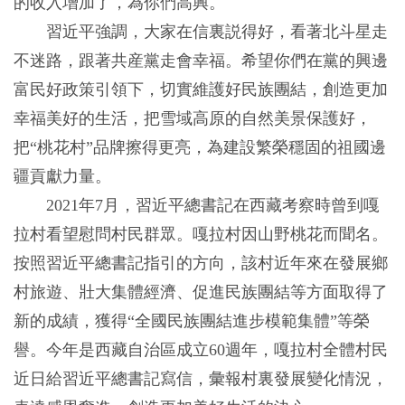
的收入增加了，為你們高興。
習近平強調，大家在信裏説得好，看著北斗星走
不迷路，跟著共産黨走會幸福。希望你們在黨的興邊
富民好政策引領下，切實維護好民族團結，創造更加
幸福美好的生活，把雪域高原的自然美景保護好，
把“桃花村”品牌擦得更亮，為建設繁榮穩固的祖國邊
疆貢獻力量。
2021年7月，習近平總書記在西藏考察時曾到嘎
拉村看望慰問村民群眾。嘎拉村因山野桃花而聞名。
按照習近平總書記指引的方向，該村近年來在發展鄉
村旅遊、壯大集體經濟、促進民族團結等方面取得了
新的成績，獲得“全國民族團結進步模範集體”等榮
譽。今年是西藏自治區成立60週年，嘎拉村全體村民
近日給習近平總書記寫信，彙報村裏發展變化情況，