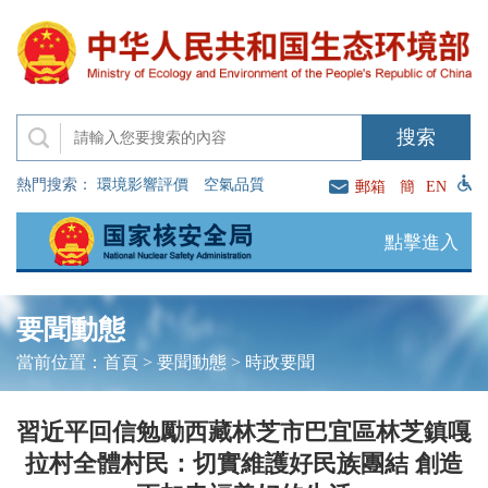
熱門搜索：
環境影響評價
空氣品質
郵箱
簡
EN
點擊進入
要聞動態
當前位置：
首頁
>
要聞動態
>
時政要聞
習近平回信勉勵西藏林芝市巴宜區林芝鎮嘎
拉村全體村民：切實維護好民族團結 創造