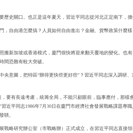
歷史關口。也正是這年夏天，習近平同志從河北正定南下，擔
，自由港怎麼搞？人員如何自由進出？金融、貨幣政策什麼樣
搬新加坡或香港模式，廈門很快將迎來翻天覆地的變化。也有
時間恐難有較大突破。
央意圖，把特區“辦得更快些更好些”？習近平同志深入調研、
，要有長遠考慮，統籌全局，不能只顧眼前，臨事應付，那樣
習近平同志1986年7月30日在廈門市經濟社會發展戰略課題專
發聵。
戰略研究辦公室（市戰略辦）正式成立，在習近平同志直接領