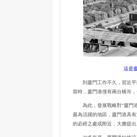
這是廈
到廈門工作不久，習近平同
當時，廈門港僅有兩台橋吊，
為此，發展戰略對“廈門港
最為活躍的地區，廈門港具有
的必經之處或附近，大膽提出