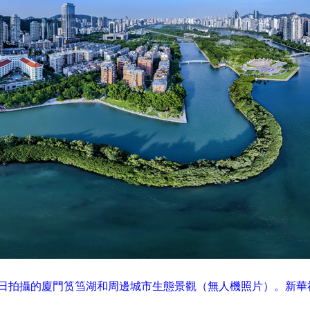
月3日拍攝的廈門筼筜湖和周邊城市生態景觀（無人機照片）。新華