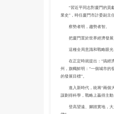
“習近平同志對廈門的貢獻，
業史”，時任廈門市計委副主
察勢者明，趨勢者智。
把廈門置於世界經濟發展規
這種全局意識和戰略眼光，
在正定時就提出：“搞經濟
州，旗幟鮮明：“一個城市的發
的發展目標”。
進入新時代，統籌“兩個大局
謀劃得科學，戰略上贏得主動
登高望遠、腳踏實地，大處