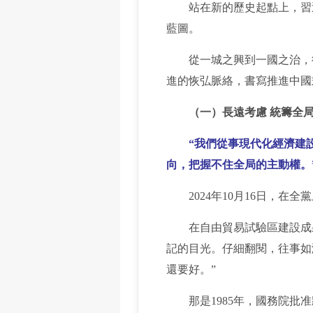
站在新的歷史起點上，習近
藍圖。
從一城之興到一國之治，從
進的恢弘脈絡，書寫推進中國
（一）長遠考慮 統籌全
“我們從事現代化經濟建設
向，把握不住全局的主動權。
2024年10月16日，在
在自由貿易試驗區建設成果展
記的目光。仔細翻閱，往事如
還要好。”
那是1985年，國務院批准