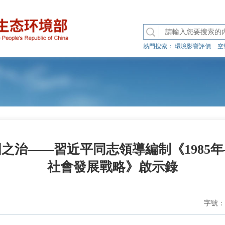
熱門搜索：
環境影響評價
空
之治——習近平同志領導編制《1985年—
社會發展戰略》啟示錄
字號：