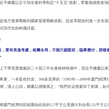
平總書記正引領全黨科學制定“十五五”規劃，擘畫接續推進強
地方發展戰略到國家發展戰略規劃，從改革開放到進一步全面
式現代化的絢麗詩篇。
局
，要有長遠考慮，統籌全局，不能只顧眼前，臨事應付，那樣
”
全黨上下學習貫徹黨的二十屆三中全會精神熱潮中，習近平總書記
，一本藍色封皮、300多頁厚的《1985年—2000年廈門經
潮，涌上心頭，總書記感慨係之：“我們在這裡參與了創業，如
將廈門經濟特區範圍由此前的2.5平方公里擴大到全島131平方