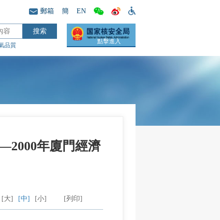
郵箱
簡
EN
點擊進入
氣品質
2000年廈門經濟
[大]
[中]
[小]
[列印]