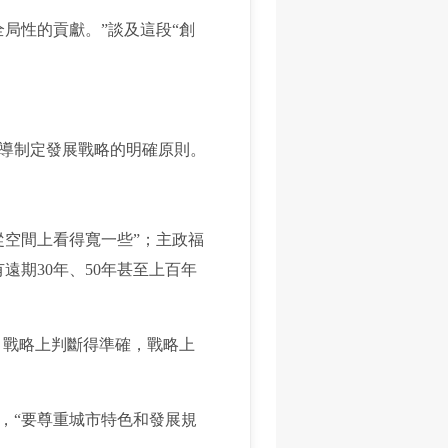
局性的貢獻。”談及這段“創
導制定發展戰略的明確原則。
空間上看得寬一些”；主政福
遠期30年、50年甚至上百年
。戰略上判斷得準確，戰略上
“要尊重城市特色和發展規