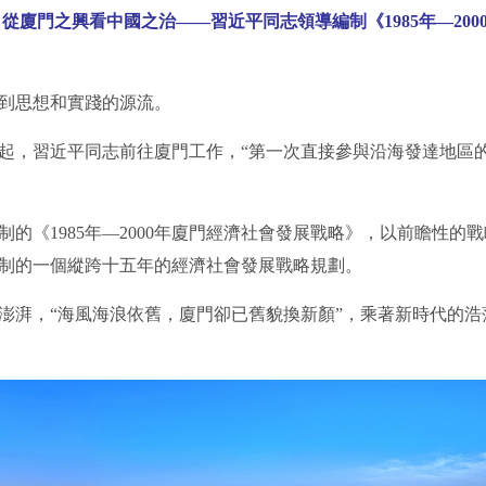
從廈門之興看中國之治——習近平同志領導編制《1985年—20
到思想和實踐的源流。
，習近平同志前往廈門工作，“第一次直接參與沿海發達地區
《1985年—2000年廈門經濟社會發展戰略》，以前瞻性的
制的一個縱跨十五年的經濟社會發展戰略規劃。
湃，“海風海浪依舊，廈門卻已舊貌換新顏”，乘著新時代的浩