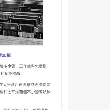
新生 攝
吊多少貨、工作效率怎麼樣。
10多萬標箱。
在太平洋西岸將形成經濟發展
線和太平洋西側不少國際航線