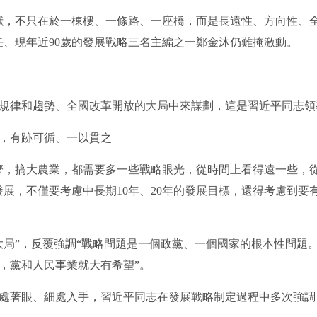
不只在於一棟樓、一條路、一座橋，而是長遠性、方向性、全
任、現年近90歲的發展戰略三名主編之一鄭金沐仍難掩激動。
律和趨勢、全國改革開放的大局中來謀劃，這是習近平同志領
有跡可循、一以貫之——
，搞大農業，都需要多一些戰略眼光，從時間上看得遠一些，從
展，不僅要考慮中長期10年、20年的發展目標，還得考慮到要有
”，反覆強調“戰略問題是一個政黨、一個國家的根本性問題
，黨和人民事業就大有希望”。
著眼、細處入手，習近平同志在發展戰略制定過程中多次強調，