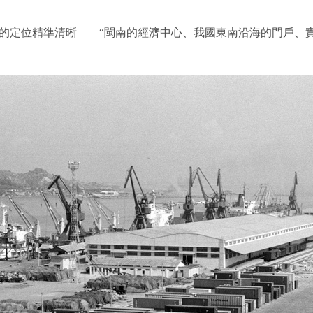
定位精準清晰——“閩南的經濟中心、我國東南沿海的門戶、實