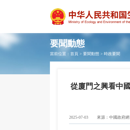
要聞動態
當前位置：
首頁
>
要聞動態
>
時政要聞
從廈門之興看中國
2025-07-03
來源：中國政府網