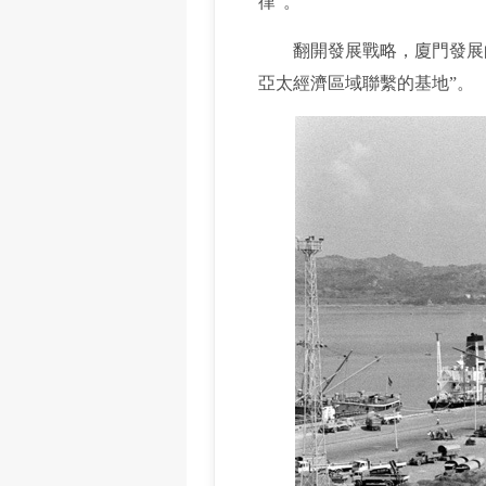
律”。
翻開發展戰略，廈門發展的
亞太經濟區域聯繫的基地”。