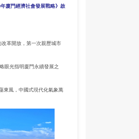
00年廈門經濟社會發展戰略》啟
的改革開放，第一次親歷城市
戰略眼光指明廈門永續發展之
蕩東風，中國式現代化氣象萬