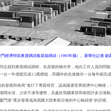
門經濟特區東渡碼頭集裝箱碼頭（1985年攝）。新華社記者 顧
志就到東渡碼頭調研。在高聳的橋吊旁，他向工作人員詢問能
一台一年僅能完成3.5萬標箱，而國外的先進橋吊一台每年能完成
的發展與佈局”進行了專題研究，認為隨著世界經濟中心轉移，
港闊水深、少淤不凍等優勢，且處於我國東部和南部許多沿海航
廈門港“逐步發展成為我國大陸東南沿海的中心樞紐港”的目標。