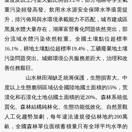
重污染頻發高發。飲用水水源安全保障水準亟需提
升，排污佈局與水環境承載能力不匹配，城市建成區
黑臭水體大量存在，湖庫富營養化問題依然突出，部
分流域水體污染依然較重。全國土壤點位超標率
16.1%，耕地土壤點位超標率19.4%，工礦廢棄地土壤
污染問題突出。城鄉環境公共服務差距大，治理和改
善任務艱巨。
山水林田湖缺乏統籌保護，生態損害大。
中
度以上生態脆弱區域佔全國陸地國土面積的55%，荒
漠化和石漠化土地佔國土面積的近20%。森林系統低
質化、森林結構純林化、生態功能低效化、自然景觀
人工化趨勢加劇，每年違法違規侵佔林地約200萬
畝，全國森林單位面積蓄積量只有全球平均水準的