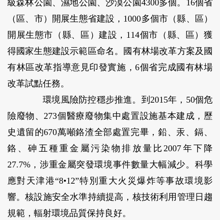
級森林公園、濕地公園、沙漠公園4300多個。16個省
（區、市）開展生態省建設，1000多個市（縣、區）
開展生態市（縣、區）建設，114個市（縣、區）獲
得國家生態建設示範區命名。國有林場改革方案及國
有林區改革指導意見印發實施，6個省完成國有林場
改革試點任務。
環境風險防控穩步推進。
到2015年，50個危
險廢物、273個醫療廢物集中處置設施基本建成，歷
史遺留的670萬噸鉻渣全部處置完畢，鉛、汞、鎘、
鉻、砷五種重金屬污染物排放量比2007年下降
27.7%，涉重金屬突發環境事件數量大幅減少。科學
應對天津港“8•12”特別重大火災爆炸等事故環境影
響。核設施安全水準持續提高，核技術利用管理日趨
規範，輻射環境品質保持良好。