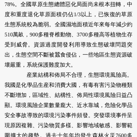
78%。全國草原生態總體惡化局面尚未根本扭轉，中
度和重度退化草原面積仍佔1/3以上，已恢復的草原
生態系統較為脆弱。全國濕地面積近年來每年減少約
510萬畝，900多種脊椎動物、3700多種高等植物生存
受到威脅。資源過度開發利用導致生態破壞問題突
出，生態空間不斷被蠶食侵佔，一些地區生態資源破
壞嚴重，系統保護難度加大。
産業結構和佈局不合理，生態環境風險高。
我國是化學品生産和消費大國，有毒有害污染物種類
不斷增加，區域性、結構性、佈局性環境風險日益凸
顯。環境風險企業數量龐大、近水靠城，危險化學品
安全事故導致的環境污染事件頻發。突發環境事件呈
現原因複雜、污染物質多樣、影響地域敏感、影響範
圍擴大的趨勢。過去十年年均發生森林火災7600多