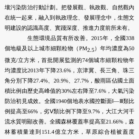
壤污染防治行動計劃。把發展觀、執政觀、自然觀內
在統一起來，融入到執政理念、發展理念中，生態文
明建設的認識高度、實踐深度、推進力度前所未有。
生態環境品質有所改善。
2015年，全國338
個地級及以上城市細顆粒物（PM
）年均濃度為50
2.5
微克/立方米，首批開展監測的74個城市細顆粒物年
均濃度比2013年下降23.6%，京津冀、長三角、珠三
角分別下降27.4%、20.9%、27.7%，酸雨區佔國土面
積比例由歷史高峰值的30%左右降至7.6%，大氣污染
防治初見成效。全國1940個地表水國控斷面Ⅰ—Ⅲ類比
例提高至66%，劣Ⅴ類比例下降至9.7%，大江大河干
流水質明顯改善。全國森林覆蓋率提高至21.66%，森
林蓄積量達到151.4億立方米，草原綜合植被蓋度