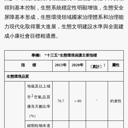
得到基本控制，生態系統穩定性明顯增強，生態安全
屏障基本形成，生態環境領域國家治理體系和治理能
力現代化取得重大進展，生態文明建設水準與全面建
成小康社會目標相適應。
專欄
1
“十三五”生態環境保護主要指標
指 標
2015
年
2020
年
1
屬性
〔累計〕
生態環境品質
地級及以上城
2
市
空氣品質
-
76
.
7
＞
80
約束性
優良天數比率
（
%
）
細顆粒物未達