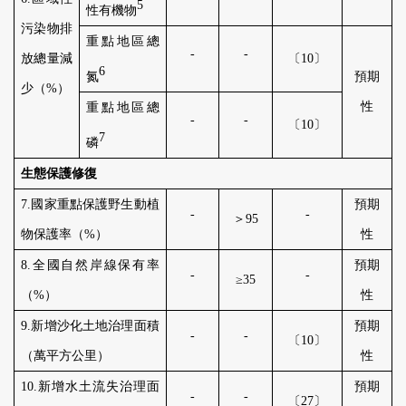
5
性有機物
污染物排
重點地區總
-
-
放總量減
〔
10
〕
6
氮
預期
少（
%
）
性
重點地區總
-
-
〔
10
〕
7
磷
生態保護修復
7
.
國家重點保護野生動植
預期
-
-
＞
95
物保護率（
%
）
性
8
.
全國自然岸線保有率
預期
-
-
≥
35
（
%
）
性
9
.
新增沙化土地治理面積
預期
-
-
〔
10
〕
（萬平方公里）
性
10
.
新增水土流失治理面
預期
-
-
〔
27
〕