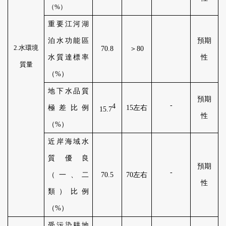
（
%
）
重要江河湖
泊水功能區
預期
2
.
水環境
70
.
8
＞
80
水質達標率
性
質
量
（
%
）
地下水品質
預期
-
4
極差比例
15
左右
15
.
7
性
（
%
）
近岸海域水
質優良
預期
-
（一、二
70
.
5
70
左右
性
類）比例
（
%
）
受污染耕地