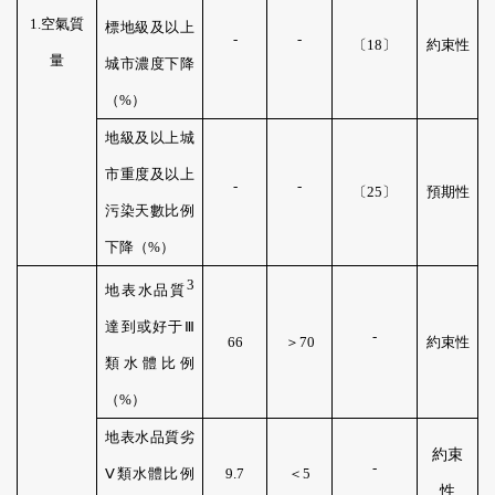
1
.
空氣質
標地級及以上
-
-
〔
18
〕
約束性
量
城市濃度下降
（
%
）
地級及以上城
市重度及以上
-
-
〔
25
〕
預期性
污染天數比例
下降（
%
）
3
地表水品質
達到或好于Ⅲ
-
66
＞
70
約束性
類水體比例
（
%
）
地表水品質劣
約束
-
Ⅴ類水體比例
9
.
7
＜
5
性