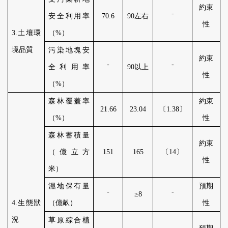
約束
-
安全利用率
70
.
6
90
左右
性
3
.
土壤環
（
%
）
境品質
污染地塊安
約束
-
-
全利用率
90
以上
性
（
%
）
森林覆蓋率
約束
21
.
66
23
.
04
〔
1
.
38
〕
（
%
）
性
森林蓄積量
約束
（億立方
151
165
〔
14
〕
性
米）
濕地保有量
預期
-
-
≥
8
4
.
生態狀
（億畝）
性
況
草原綜合植