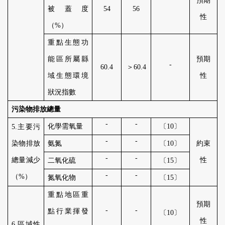
預期
被蓋度
54
56
性
（
%
）
重點生態功
能區所屬縣
預期
-
60
.
4
＞
60
.
4
域生態環境
性
狀況指數
污染物排放總量
-
-
化學需氧量
〔
10
〕
5
.
主要污
-
-
染物排放
氨氮
〔
10
〕
約束
-
-
總量減少
性
二氧化硫
〔
15
〕
-
-
（
%
）
氮氧化物
〔
15
〕
重點地區重
預期
-
-
點行業揮發
〔
10
〕
性
6
.
區域性