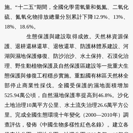
施。“十二五”期間，全國化學需氧量和氨氮、二氧化
硫、氮氧化物排放總量分別累計下降12.9%、13%、
18%、18.6%。
生態保護與建設取得成效。
天然林資源保
護、退耕還林還草、退牧還草、防護林體系建設、河
湖與濕地保護修復、防沙治沙、水土保持、石漠化治
理、野生動植物保護及自然保護區建設等一批重大生
態保護與修復工程穩步實施。重點國有林區天然林全
部停止商業性採伐。全國受保護的濕地面積增加
525.94萬公頃，自然濕地保護率提高到46.8%。沙化
土地治理10萬平方公里、水土流失治理26.6萬平方公
里。完成全國生態環境十年變化（2000—2010年）調
查評估，發佈《中國生物多樣性紅色名錄》。建立各