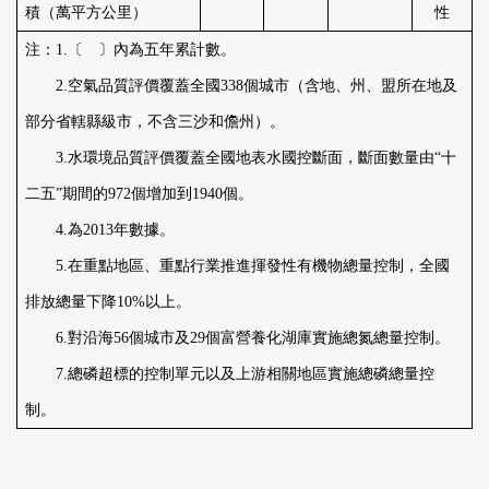
積（萬平方公里）
性
注：
1.
〔 〕內為五年累計數。
2.
空氣品質評價覆蓋全國
338
個城市（含地、州、盟所在地及
部分省轄縣級市，不含三沙和儋州）。
3.
水環境品質評價覆蓋全國地表水國控斷面，斷面數量由“十
二五”期間的
972
個增加到
1940
個。
4.
為
2013
年數據。
5.
在重點地區、重點行業推進揮發性有機物總量控制，全國
排放總量下降
10%
以上。
6.
對沿海
56
個城市及
29
個富營養化湖庫實施總氮總量控制。
7.
總磷超標的控制單元以及上游相關地區實施總磷總量控
制。