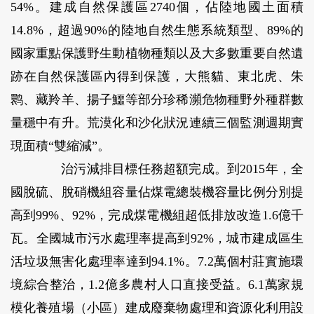
54%。建成自然保護區2740個，佔陸地國土面積
14.8%，超過90%的陸地自然生態系統類型、89%的
國家重點保護野生動植物種類以及大多數重要自然遺
跡在自然保護區內得到保護，大熊貓、東北虎、朱
鹮、藏羚羊、揚子鱷等部分珍稀瀕危物種野外種群數
量穩中有升。荒漠化和沙化狀況連續三個監測週期實
現面積“雙縮減”。
治污減排目標任務超額完成。
到2015年，全
國脫硫、脫硝機組容量佔煤電總裝機容量比例分別提
高到99%、92%，完成煤電機組超低排放改造1.6億千
瓦。全國城市污水處理率提高到92%，城市建成區生
活垃圾無害化處理率達到94.1%。7.2萬個村莊實施環
境綜合整治，1.2億多農村人口直接受益。6.1萬家規
模化養殖場（小區）建成廢棄物處理和資源化利用設