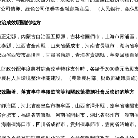
”公司債券、綠色公司債券等金融創新産品。
（人民銀行、銀保
整治成效明顯的地方
定縣，內蒙古自治區五原縣，吉林省圖們市，上海市青浦區，
永泰縣，江西省全南縣，山東省榮成市，河南省長垣市，湖南省
陜西省西安市高陵區，甘肅省康縣，青海省貴德縣，寧夏回族自
財政分配年度農村綜合改革轉移支付時，各給予2000萬元激勵支
等農村人居環境整治相關建設。
（農業農村部、財政部組織實施
成效顯著、落實事中事後監管等相關政策措施社會反映好的地方
海區，河北省秦皇島市撫寧區，山西省澤州縣，遼寧省瀋陽市
省合肥市，福建省雲霄縣，河南省開封市，湖北省鄂州市，湖南
，海南省海口市，四川省成都市，貴州省畢節市，雲南省昭通市