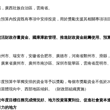
，廣西壯族自治區，雲南省。
央預算內投資既有專項中安排投資，用於獎勵支援其相關專項項
盤活財政存量資金、國庫庫款管理、推進財政資金統籌使用、預
市、瑞安市，安徽省合肥市、廣德市，河南省鄭州市、滑縣，
，廣東省廣州市、廣州市南沙區、深圳市龍華區，雲南省昆明市
度預算中單獨安排的資金等予以獎勵，每個市獎勵資金不低於20
，適當體現向中、西部地區傾斜。
（財政部組織實施）
設年度目標任務完成情況好、地方投資落實到位、促進社會資本
有力的地方