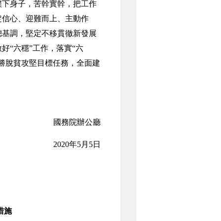
撲下身子，苦幹實幹，把工作
定信心、迎難而上、主動作
總基調，堅定不移貫徹新發展
“六穩”工作，落實“六
勝脫貧攻堅目標任務，全面建
國務院辦公廳
2020年5月5日
措施