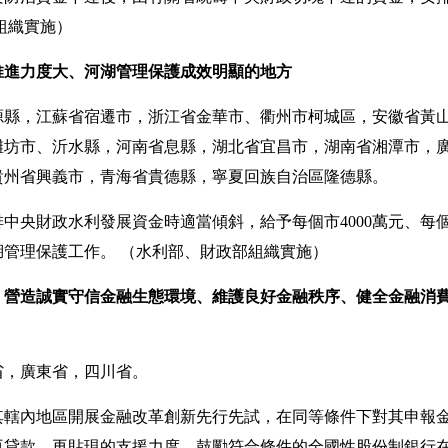
組織實施）
推進力度大、河湖管理保護成效明顯的地方
，江蘇省宿遷市，浙江省金華市、衢州市柯城區，安徽省黃山
濰坊市、沂水縣，河南省息縣，湖北省宜昌市，湖南省湘潭市，
貴州省興義市，青海省貴德縣，寧夏回族自治區隆德縣。
中央財政水利發展資金時適當傾斜，給予每個市4000萬元、每個
湖管理保護工作。
（水利部、財政部組織實施）
、營造誠實守信金融生態環境、維護良好金融秩序、健全金融消
，廣東省，四川省。
其轄內地區開展金融改革創新先行先試，在同等條件下對其申報
再貸款、再貼現的支援力度，鼓勵符合條件的全國性股份制銀行