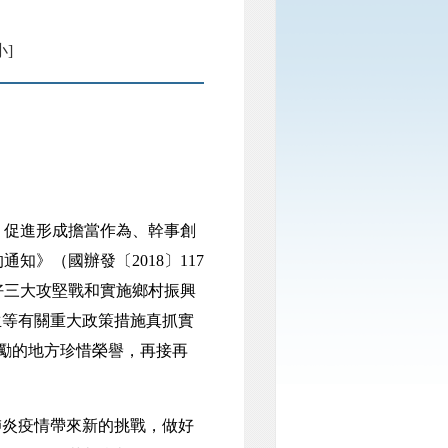
小]
促進形成擔當作為、幹事創
》（國辦發〔2018〕117
好三大攻堅戰和實施鄉村振興
生等有關重大政策措施真抓實
激勵的地方珍惜榮譽，再接再
炎疫情帶來新的挑戰，做好