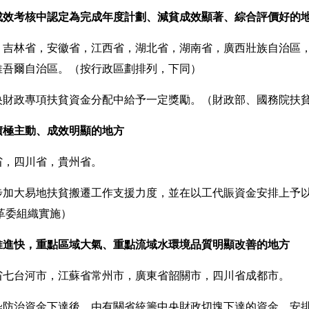
堅成效考核中認定為完成年度計劃、減貧成效顯著、綜合評價好的
林省，安徽省，江西省，湖北省，湖南省，廣西壯族自治區，
維吾爾自治區。
（按行政區劃排列，下同）
央財政專項扶貧資金分配中給予一定獎勵。（
財政部、國務院扶
積極主動、成效明顯的地方
，四川省，貴州省。
步加大易地扶貧搬遷工作支援力度，並在以工代賑資金安排上予
革委組織實施）
推進快，重點區域大氣、重點流域水環境品質明顯改善的地方
台河市，江蘇省常州市，廣東省韶關市，四川省成都市。
染防治資金下達後，由有關省統籌中央財政切塊下達的資金，安