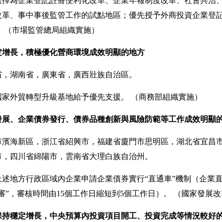
選擇為企業登記註冊便利化改革、企業年報制度改革、社會共治
改革、事中事後監管工作的試點地區；優先授予外商投資企業登
。
（市場監管總局組織實施）
定增長，積極優化營商環境成效明顯的地方
，湖南省，廣東省，廣西壯族自治區。
國家外貿轉型升級基地給予優先支援。
（商務部組織實施）
發展、企業債券發行、債券品種創新與風險防範等工作成效明顯
海新區，浙江省紹興市，福建省廈門市思明區，湖北省宜昌市
市，四川省綿陽市，雲南省大理白族自治州。
述地方行政區域內企業申請企業債券實行“直通車”機制（企業
審”，審核時間由15個工作日縮短到5個工作日）。
（國家發展改
保持穩定增長，中央預算內投資項目開工、投資完成等情況較好