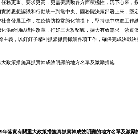
、任務更重、要求更高，更需要調動各方面積極性，沉下心來，
切實將思想認識和行動統一到黨中央、國務院決策部署上來，堅
濟社會發展工作，在疫情防控常態化前提下，堅持穩中求進工作
化供給側結構性改革，打好三大攻堅戰，擴大有效需求，紮實做好
官僚主義，以釘釘子精神抓緊抓實抓細各項工作，確保完成決戰決
重大政策措施真抓實幹成效明顯的地方名單及激勵措施
019年落實有關重大政策措施真抓實幹成效明顯的地方名單及激勵