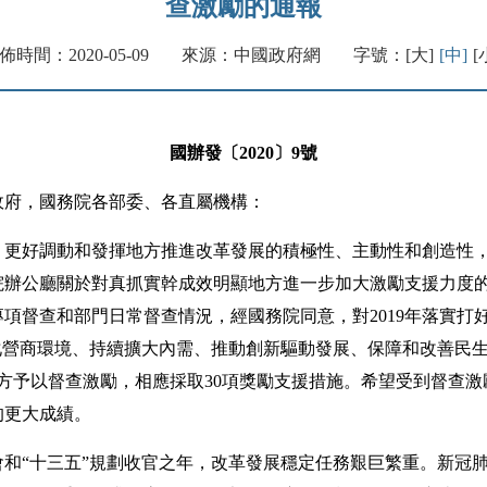
查激勵的通報
佈時間：2020-05-09
來源：中國政府網
字號：
[大]
[中]
[
國辦發〔2020〕9號
政府，國務院各部委、各直屬機構：
好調動和發揮地方推進改革發展的積極性、主動性和創造性，
辦公廳關於對真抓實幹成效明顯地方進一步加大激勵支援力度的通知
項督查和部門日常督查情況，經國務院同意，對2019年落實打
化營商環境、持續擴大內需、推動創新驅動發展、保障和改善民
地方予以督查激勵，相應採取30項獎勵支援措施。希望受到督查
的更大成績。
“十三五”規劃收官之年，改革發展穩定任務艱巨繁重。新冠肺