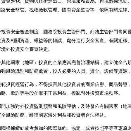
資金匯兌、貨物與技術進出口、跨境服務貿易、跨境數據流動、
網路安全監管、稅收徵收管理、國有資産監管等，依照有關法律
投資安全審查制度，國務院投資主管部門、商務主管部門會同國
投資及相關資産、權益等的轉讓、處分進行安全審查。有關組織
守境外投資安全審查決定。
其他國家（地區）投資的企業應當完善治理結構，建立健全合
加強風險識別和防範處置，投入必要的人員、資金、設備等資源
範投資經營行為，不得損害其他投資者的商業信譽、商品聲譽，
賄賂、欺詐等手段牟取不正當利益，擾亂對外投資市場秩序。
門加強對外投資監測預警和風險評估，及時發佈有關國家（地
安全風險防範，維護國家海外利益和投資者合法權益。
國根據締結或者參加的國際條約、協定，或者按照平等互惠原則