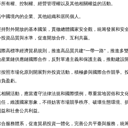
等所有權、控制權、經營管理權以及其他相關權益的活動。
中國境內的企業、其他組織和居民個人。
持對外開放的基本國策，貫徹總體國家安全觀，統籌發展和安全
外投資品質與水準，促進開放合作、互利共贏。
際高標準經濟貿易規則，推進高品質共建“一帶一路”，推進多
動産業鏈供應鏈國際合作，反對單邊主義和保護主義，推動建設
按照市場化原則開展對外投資活動，積極參與國際合作競爭。投
自負盈虧。
關活動，應當遵守法律法規和國際慣例，尊重當地習俗和文化
責任，維護國家形象，不得妨害市場競爭秩序、破壞生態環境、
利益和社會公共利益。
合服務體系，促進貿易投資一體化，完善公共平臺與服務，統籌