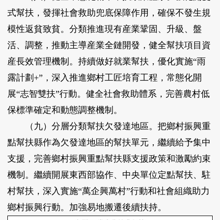
式幫扶，發揮社會救助兜底保障作用，確保不發生規
模性返貧致貧。分類推進現有産業鞏固、升級、盤
活、調整，推動主導産業全鏈開發，健全幫扶項目資
産長效管理機制。持續做好就業幫扶，優化實施“雨
露計劃+”，深入推進鄉村工匠培育工程，常態化開
展“志智雙扶”行動。健全社會救助體系，完善農村低
保標準確定和動態調整機制。
（九）分層分類幫扶欠發達地區。
把鄉村振興重
點幫扶縣作為欠發達地區的幫扶單元，繼續給予集中
支援，完善鄉村振興重點幫扶縣支援政策和激勵約束
機制。繼續開展東西部協作、中央單位定點幫扶、駐
村幫扶，深入實施“萬企興萬村”行動和社會組織助力
鄉村振興行動。加強易地搬遷後續扶持。