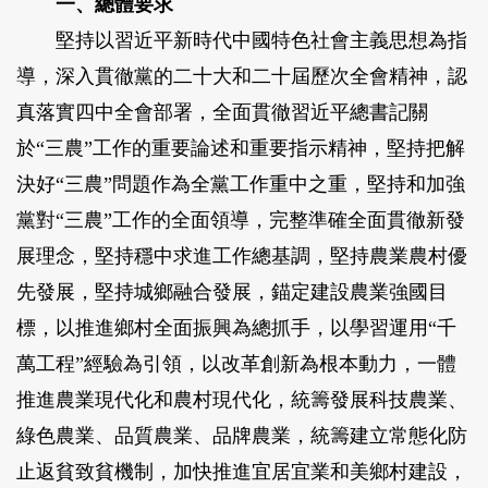
一、總體要求
堅持以習近平新時代中國特色社會主義思想為指
導，深入貫徹黨的二十大和二十屆歷次全會精神，認
真落實四中全會部署，全面貫徹習近平總書記關
於“三農”工作的重要論述和重要指示精神，堅持把解
決好“三農”問題作為全黨工作重中之重，堅持和加強
黨對“三農”工作的全面領導，完整準確全面貫徹新發
展理念，堅持穩中求進工作總基調，堅持農業農村優
先發展，堅持城鄉融合發展，錨定建設農業強國目
標，以推進鄉村全面振興為總抓手，以學習運用“千
萬工程”經驗為引領，以改革創新為根本動力，一體
推進農業現代化和農村現代化，統籌發展科技農業、
綠色農業、品質農業、品牌農業，統籌建立常態化防
止返貧致貧機制，加快推進宜居宜業和美鄉村建設，