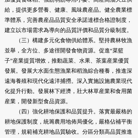
給，提供更多營養、健康、風味農産品。健全農業標
準體系，完善農産品品質安全承諾達標合格證制度，
建立以市場需求為導向的品質評價和品質分級制度。
（三）構建多元化食物供給體系。
堅持農林牧漁
並舉，全方位、多途徑開發食物資源。促進“菜籃
子”産業提質增效，推動蔬菜、水果、茶葉産業優質
發展。發展大水面生態漁業和稻漁綜合種養，推進深
遠海養殖和現代化遠洋捕撈。深入實施設施農業現代
化提升行動。發展林下經濟，壯大林草産業和食用菌
産業，開發新型食品資源。
（四）強化耕地保護和品質提升。
落實最嚴格的
耕地保護制度，統籌農用地佈局優化，嚴格佔補平衡
管理，規範補充耕地品質驗收。分區分類高品質推進