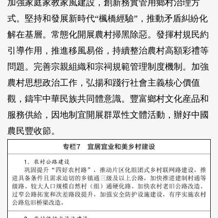
加強家庭家教家風建設，創新務實管用鄉村治理方
式。堅持和發展新時代“楓橋經驗”，推動矛盾糾紛化
解在基層。常態化開展農村掃黑除惡。發揮村規民約
引導作用，推進移風易俗，持續整治農村高額彩禮等
問題。完善宗親組織和宗祠規範管理制度機制。加強
農村思想政治工作，弘揚和踐行社會主義核心價值
觀，鑄牢中華民族共同體意識。豐富鄉村文化産品和
服務供給，因地制宜開展群眾性文體活動，辦好中國
農民豐收節。