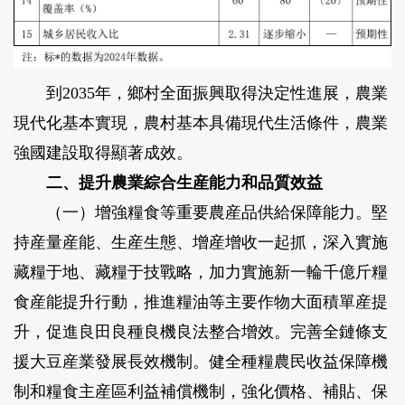
到2035年，鄉村全面振興取得決定性進展，農業
現代化基本實現，農村基本具備現代生活條件，農業
強國建設取得顯著成效。
二、提升農業綜合生産能力和品質效益
（一）增強糧食等重要農産品供給保障能力。
堅
持産量産能、生産生態、增産增收一起抓，深入實施
藏糧于地、藏糧于技戰略，加力實施新一輪千億斤糧
食産能提升行動，推進糧油等主要作物大面積單産提
升，促進良田良種良機良法整合增效。完善全鏈條支
援大豆産業發展長效機制。健全種糧農民收益保障機
制和糧食主産區利益補償機制，強化價格、補貼、保