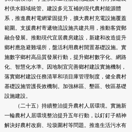
村供水縣域統管。建設多元互補的現代農村能源體
系，推進農村電網鞏固提升，擴大農村充電設施覆蓋
範圍。支援農村寄遞物流設施共建共用，推動客貨郵
融合發展。推動現代宜居農房建設，新建和改造提升
鄉村應急避難場所，盤活利用農村閒置基礎設施。實
施數字鄉村高品質發展行動，提升鄉村數字化、網路
化、智慧化水準。因地制宜完善鄉村建設實施機制，
落實鄉村建設任務清單和項目庫管理制度，健全農村
基礎設施管護長效機制。加強林區、墾區、牧區基礎
設施建設。
（二十五）持續整治提升農村人居環境。
實施新
一輪農村人居環境整治提升五年行動，以釘釘子精神
解決好農村改廁、垃圾圍村等問題。推進生活污水有