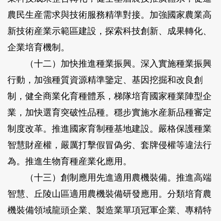
農民生産需求與技術服務精準對接。加強國家農業高
新技術産業示範區建設，探索科技創新、成果轉化、
企業培育機制。
（十二）加快推進種業振興。
深入實施種業振興
行動，加強種質資源精準鑒定、基因挖掘和改良創
制，健全商業化育種體系，梯隊培育國家種業陣型企
業，加快選育突破性品種。穩步實施水産新品種審定
制度改革。推進國家育制種基地建設。嚴格保護種業
智慧財産權，嚴厲打擊假冒偽劣、套牌侵權等違法行
為。推進生物育種産業化應用。
（十三）創制應用先進適用農機裝備。
推進高端
智慧、丘陵山區適用農機裝備研發應用。分類培育農
機裝備領域龍頭企業、製造業單項冠軍企業、專精特