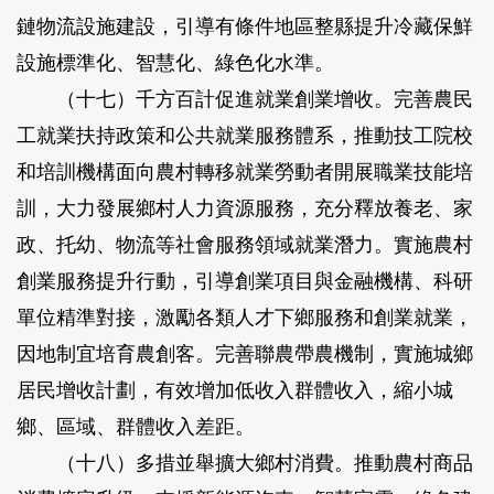
鏈物流設施建設，引導有條件地區整縣提升冷藏保鮮
設施標準化、智慧化、綠色化水準。
（十七）千方百計促進就業創業增收。
完善農民
工就業扶持政策和公共就業服務體系，推動技工院校
和培訓機構面向農村轉移就業勞動者開展職業技能培
訓，大力發展鄉村人力資源服務，充分釋放養老、家
政、托幼、物流等社會服務領域就業潛力。實施農村
創業服務提升行動，引導創業項目與金融機構、科研
單位精準對接，激勵各類人才下鄉服務和創業就業，
因地制宜培育農創客。完善聯農帶農機制，實施城鄉
居民增收計劃，有效增加低收入群體收入，縮小城
鄉、區域、群體收入差距。
（十八）多措並舉擴大鄉村消費。
推動農村商品