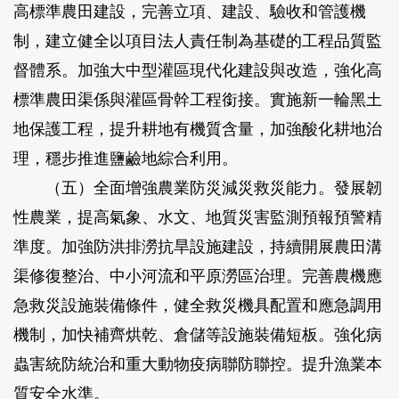
高標準農田建設，完善立項、建設、驗收和管護機
制，建立健全以項目法人責任制為基礎的工程品質監
督體系。加強大中型灌區現代化建設與改造，強化高
標準農田渠係與灌區骨幹工程銜接。實施新一輪黑土
地保護工程，提升耕地有機質含量，加強酸化耕地治
理，穩步推進鹽鹼地綜合利用。
（五）全面增強農業防災減災救災能力。
發展韌
性農業，提高氣象、水文、地質災害監測預報預警精
準度。加強防洪排澇抗旱設施建設，持續開展農田溝
渠修復整治、中小河流和平原澇區治理。完善農機應
急救災設施裝備條件，健全救災機具配置和應急調用
機制，加快補齊烘乾、倉儲等設施裝備短板。強化病
蟲害統防統治和重大動物疫病聯防聯控。提升漁業本
質安全水準。