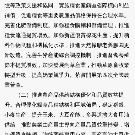
險等政策支援和協同，實施糧食産銷區省際橫向利益
補償，促進糧食等重要農産品價格保持在合理水準。
完善化肥儲備制度。加強糧食購銷和儲備管理，推進
糧食流通提質增效。加強新疆優質棉花生産，提升糖
料作物良種和機械化水準，推進天然橡膠老舊膠園更
新改造。完善生豬産能綜合調控機制，推進畜禽養殖
節本提質增效，加快發展飼草産業，推動草原畜牧業
轉型升級，提高奶業競爭力。紮實開展第四次全國農
業普查。
（二）推進農産品供給結構優化和品質效益提
升。
合理優化糧食品種結構和區域佈局，穩定稻穀、
小麥生産，提升玉米、大豆産能，多渠道擴大食用油
供給。推動農業由産量主導向産量品質並重轉變，增
加優質食味稻、強筋弱筋專用小麥、高産高油大豆供