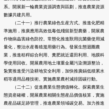
系。開展新一輪農業資源調查與區劃，推進農業資源
數據共建共用。
（二十一）推行農業綠色生産方式。
推進化肥精
準施用，推廣應用高效低毒低殘留新型農藥，開展農
作物病蟲害綠色防控。常態化推進獸用抗菌藥使用減
量化，整治水産養殖濫用藥行為。發展生態迴圈農
業，推進秸稈綜合利用、糞肥就近還田利用、地膜科
學使用回收。開展農用地土壤重金屬污染溯源整治，
紮實推進受污染耕地安全利用，加快推廣鎘低積累水
稻等適用品種技術。實施農業農村減排固碳行動。
（二十二）促進農業生態價值轉化。
探索農業生
態資産確權，開展農業相關生態産品價值核算，實施
農産品碳足跡管理，推進農業領域碳交易。加力推進