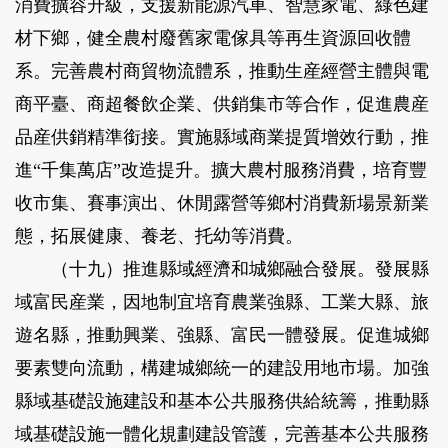
消費擴容升級，支援新能源汽車、智慧家電、綠色建
材下鄉，健全農村廢舊家電傢具等再生資源回收體
系。完善農村商貿物流體系，推動生産經營主體與電
商平臺、商超餐飲企業、供銷集市等合作，促進農産
品産供銷精準銜接。實施縣域商業提質增效行動，推
進“千集萬店”改造提升。擴大農村服務消費，培育豐
收市集、賽事演出、休閒露營等鄉村消費新場景新業
態，拓展健康、養老、托幼等消費。
（十九）推進縣域經濟和城鄉融合發展。
發展縣
域富民産業，因地制宜培育農業強縣、工業大縣、旅
遊名縣，推動興業、強縣、富民一體發展。促進城鄉
要素雙向流動，構建城鄉統一的建設用地市場。加強
縣域基礎設施建設和基本公共服務供給統籌，推動縣
域基礎設施一體化規劃建設管護，完善基本公共服務