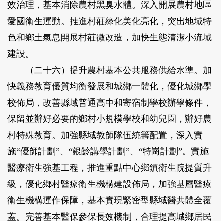
效治理，基本消除農村黑臭水體。深入開展農村地區
愛國衛生運動。推進村莊綠化美化亮化，突出地域特
色和鄉土氣息開展村莊微改造，加快生態清潔小流域
建設。
（二十六）提升農村基本公共服務供給水準。
加
快義務教育優質均衡發展和城鄉一體化，優化城鄉學
校佈局，改善縣域普通高中和寄宿制學校辦學條件，
保留並辦好必要的鄉村小規模學校和幼兒園，辦好農
村特殊教育。加強縣域教師隊伍統籌配置，深入實
施“優師計劃”、“銀齡講學計劃”、“特崗計劃”。實施
醫療衛生強基工程，推進重點中心鄉鎮衛生院提質升
級，優化鄉村醫療衛生機構建設佈局，加強基層醫療
衛生機構運作保障，基本實現緊密型縣域醫共體全覆
蓋。完善基本醫保參保長效機制，合理提高城鄉居民