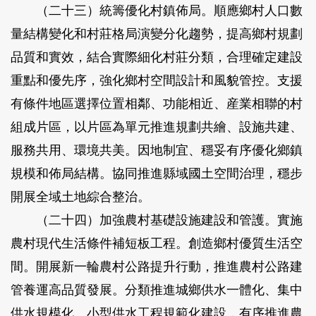
（二十三）統籌優化村鎮佈局。
順應鄉村人口數
量結構變化和村莊格局演變分化趨勢，提高鄉村規劃
品質和實效，結合實際細化村莊分類，合理確定建設
重點和優先序，強化鄉村空間設計和風貌管控。支援
有條件地區選擇位置相鄰、功能相近、産業相聯的村
組成片區，以片區為單元推進規劃共繪、設施共建、
服務共用、環境共美。因地制宜、穩妥有序優化鄉鎮
規模和佈局結構。協同推進縣域國土空間治理，穩步
開展全域土地綜合整治。
（二十四）加強農村基礎設施建設和管護。
實施
農村現代生活條件補短板工程。創造鄉村優質生活空
間。開展新一輪農村公路提升行動，推進農村公路建
管養運高品質發展。分類推進城鄉供水一體化、集中
供水規模化、小型供水工程規範化建設，有序推進農