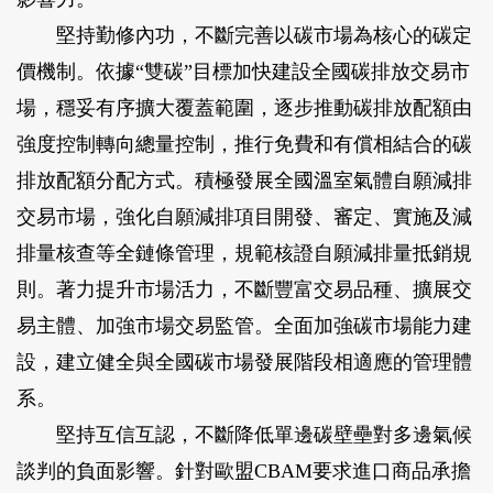
堅持勤修內功，不斷完善以碳市場為核心的碳定
價機制。依據“雙碳”目標加快建設全國碳排放交易市
場，穩妥有序擴大覆蓋範圍，逐步推動碳排放配額由
強度控制轉向總量控制，推行免費和有償相結合的碳
排放配額分配方式。積極發展全國溫室氣體自願減排
交易市場，強化自願減排項目開發、審定、實施及減
排量核查等全鏈條管理，規範核證自願減排量抵銷規
則。著力提升市場活力，不斷豐富交易品種、擴展交
易主體、加強市場交易監管。全面加強碳市場能力建
設，建立健全與全國碳市場發展階段相適應的管理體
系。
堅持互信互認，不斷降低單邊碳壁壘對多邊氣候
談判的負面影響。針對歐盟CBAM要求進口商品承擔