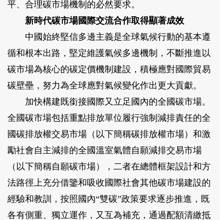
平、合理碳市場機制的必然要求。
新時代碳市場國際交流合作取得顯著成效
中國始終堅信多邊主義是全球氣候行動的基本遵
循和根本出路，堅定維護氣候多邊機制，不斷推進以
碳市場為核心的碳定價機制建設，積極應對國際貿易
碳壁壘，努力為全球應對氣候變化作出更大貢獻。
加快構建既銜接國際又立足國內的全國碳市場。
全國碳市場包括重點排放單位履行強制減排責任的全
國碳排放權交易市場（以下簡稱碳排放權市場）和激
勵社會自主減排的全國溫室氣體自願減排交易市場
（以下簡稱自願碳市場），二者在總體框架設計和方
法路徑上充分借鑒和吸收國際社會其他碳市場建設的
經驗和教訓，按照國內“雙碳”政策要求逐步推進，既
各有側重、獨立運作，又互為補充，通過配額清繳抵