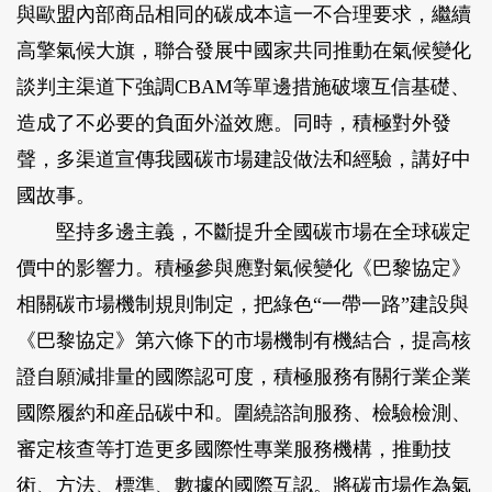
與歐盟內部商品相同的碳成本這一不合理要求，繼續
高擎氣候大旗，聯合發展中國家共同推動在氣候變化
談判主渠道下強調CBAM等單邊措施破壞互信基礎、
造成了不必要的負面外溢效應。同時，積極對外發
聲，多渠道宣傳我國碳市場建設做法和經驗，講好中
國故事。
堅持多邊主義，不斷提升全國碳市場在全球碳定
價中的影響力。積極參與應對氣候變化《巴黎協定》
相關碳市場機制規則制定，把綠色“一帶一路”建設與
《巴黎協定》第六條下的市場機制有機結合，提高核
證自願減排量的國際認可度，積極服務有關行業企業
國際履約和産品碳中和。圍繞諮詢服務、檢驗檢測、
審定核查等打造更多國際性專業服務機構，推動技
術、方法、標準、數據的國際互認。將碳市場作為氣