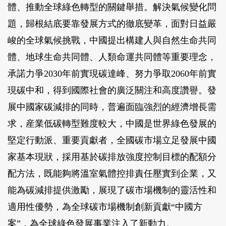
體、推動全球綠色轉型的關鍵舉措。解決氣候變化問
題，歸根結底要靠發展方式的徹底變革，面對日益嚴
峻的全球氣候挑戰，中國提出構建人與自然生命共同
體、地球生命共同體、人類命運共同體等重要理念，
承諾力爭2030年前實現碳達峰、努力爭取2060年前實
現碳中和，得到國際社會的廣泛關注和高度讚譽。發
展中國家碳減排的同時，普遍面臨強烈的經濟增長需
求，産業低碳轉型難度較大，中國是世界綠色發展的
堅定行動派、重要貢獻者，全國碳市場立足發展中國
家基本現狀，採用基於碳排放強度控制目標的配額分
配方法，既能夠將溫室氣體控排責任壓實到企業，又
能為碳減排提供激勵，展現了碳市場機制的靈活性和
適用性優勢，為全球碳市場機制創新貢獻“中國方
案”，為全球綠色發展事業注入了新動力。