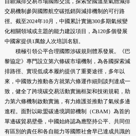
自願減排交易市場國際交流，探索全國溫室氣體減排
交易機制參與國際航空碳抵銷與減排機制的可行路
徑。截至2024年10月，中國累計實施300多期氣候變
化相關領域或主題的能力建設項目，為120多個發展
中國家提供1萬餘人次培訓名額。
積極引領公平合理國際涉碳規則體系發展。《巴
黎協定》專門設立第六條碳市場機制，為各國探索減
排路徑、實現低成本履約提供了重要途徑，多年以
來，中國致力推動各方就第六條運作細則談判達成一
致，健全了跨境碳交易活動實施框架和技術規範，助
力第六條機制啟動實施，有力維護並推動了氣候多邊
進程。面對以歐盟碳邊境調節機制（CBAM）為首的
單邊碳貿易壁壘，中國始終認為應堅持公平、共同但
有區別的責任和各自能力等國際社會早已達成共識的