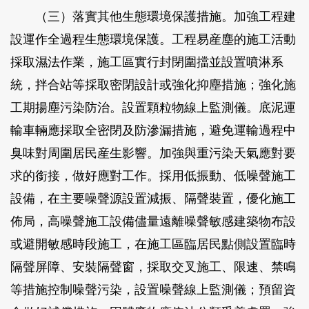
（三）落實其他生態環境保護措施。加強工程建
設運作全過程生態環境保護。工程易産塵的施工活動
採取濕法作業，施工區實行封閉圍擋並設置噴淋系
統，拌合站等採取密閉設計或強化抑塵措施；強化施
工期揚塵污染防治。設置顆粒物線上監測儀。底泥運
輸車輛應採取全密閉及防滲漏措施，避免運輸過程中
臭味對周圍居民産生影響。加強與重污染天氣應對要
求的銜接，做好應對工作。採用低振動、低噪聲施工
設備，在主要噪聲源設置減振、隔聲裝置，優化施工
佈局，高噪聲施工設備儘量遠離噪聲敏感建築物布設
或避開敏感時段施工，在施工區臨居民點側設置臨時
隔聲屏障、安裝隔聲窗，採取交叉施工、限速、禁鳴
等措施控制噪聲污染，設置噪聲線上監測儀；預留資