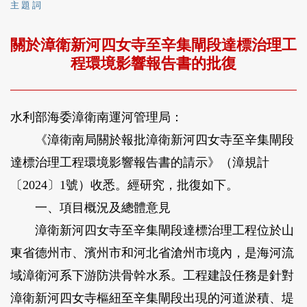
主 題 詞
關於漳衛新河四女寺至辛集閘段達標治理工
程環境影響報告書的批復
水利部海委漳衛南運河管理局：
《漳衛南局關於報批漳衛新河四女寺至辛集閘段
達標治理工程環境影響報告書的請示》（漳規計
〔2024〕1號）收悉。經研究，批復如下。
一、項目概況及總體意見
漳衛新河四女寺至辛集閘段達標治理工程位於山
東省德州市、濱州市和河北省滄州市境內，是海河流
域漳衛河系下游防洪骨幹水系。工程建設任務是針對
漳衛新河四女寺樞紐至辛集閘段出現的河道淤積、堤