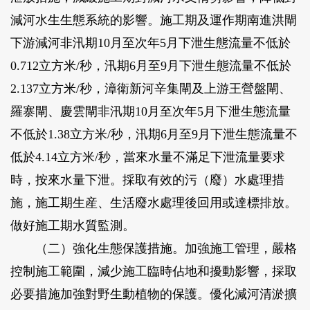
減河水生生態系統的影響。施工期及運作期南進洪閘
下游減河非汛期10月至次年5月下泄生態流量不低於
0.712立方米/秒，汛期6月至9月下泄生態流量不低於
2.137立方米/秒，漳衛新河辛集閘及上游王營盤閘、
羅寨閘、慶雲閘非汛期10月至次年5月下泄生態流量
不低於1.38立方米/秒，汛期6月至9月下泄生態流量不
低於4.14立方米/秒，當來水量不滿足下泄流量要求
時，按來水量下泄。採取有效的污（廢）水處理措
施，施工期生産、生活廢水處理後回用或達標排放。
做好施工期水質監測。
（二）強化生態保護措施。加強施工管理，嚴格
控制施工範圍，減少施工臨時佔地和擾動影響，採取
必要措施加強對野生動植物的保護。優化減河清淤擴