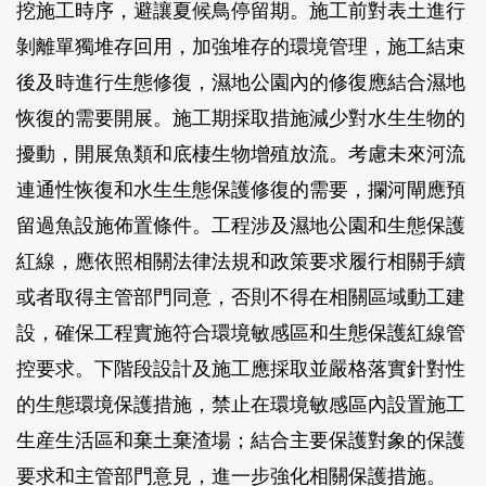
挖施工時序，避讓夏候鳥停留期。施工前對表土進行
剝離單獨堆存回用，加強堆存的環境管理，施工結束
後及時進行生態修復，濕地公園內的修復應結合濕地
恢復的需要開展。施工期採取措施減少對水生生物的
擾動，開展魚類和底棲生物增殖放流。考慮未來河流
連通性恢復和水生生態保護修復的需要，攔河閘應預
留過魚設施佈置條件。工程涉及濕地公園和生態保護
紅線，應依照相關法律法規和政策要求履行相關手續
或者取得主管部門同意，否則不得在相關區域動工建
設，確保工程實施符合環境敏感區和生態保護紅線管
控要求。下階段設計及施工應採取並嚴格落實針對性
的生態環境保護措施，禁止在環境敏感區內設置施工
生産生活區和棄土棄渣場；結合主要保護對象的保護
要求和主管部門意見，進一步強化相關保護措施。