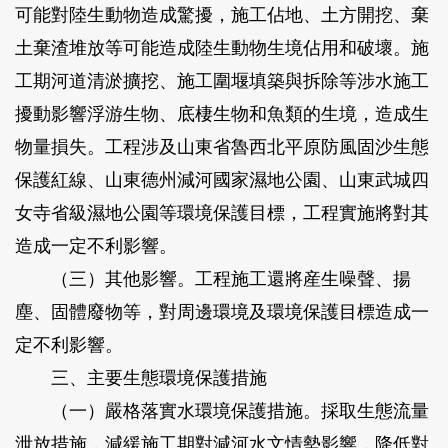
可能對陸生動物造成驚擾，施工佔地、土方開挖、棄
土棄渣堆放等可能造成陸生動物生境佔用和破壞。施
工期河道清淤擴挖、施工圍堰填築與拆除等涉水施工
擾動影響浮游生物、底棲生物和魚類的生境，造成生
物量損失。工程涉及山東省魯西北平原防風固沙生態
保護紅線、山東德州減河國家濕地公園、山東武城四
女寺省級濕地公園等環境保護目標，工程實施將對其
造成一定不利影響。
（三）其他影響。工程施工還將産生噪聲、揚
塵、固體廢物等，對周邊環境及環境保護目標造成一
定不利影響。
三、主要生態環境保護措施
（一）嚴格落實水環境保護措施。採取生態流量
泄放措施，減緩施工期對減河水文情勢影響，降低對