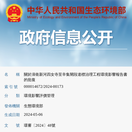
名 稱
關於漳衛新河四女寺至辛集閘段達標治理工程環境影響報告書
的批復
000014672/2024-00173
索 引 號
分 類
環境影響評價管理
發佈機關
生態環境部
2024-05-06
生成日期
文 號
環審〔2024〕48號