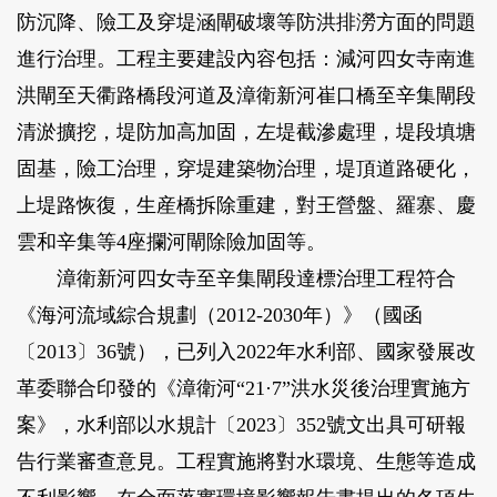
防沉降、險工及穿堤涵閘破壞等防洪排澇方面的問題
進行治理。工程主要建設內容包括：減河四女寺南進
洪閘至天衢路橋段河道及漳衛新河崔口橋至辛集閘段
清淤擴挖，堤防加高加固，左堤截滲處理，堤段填塘
固基，險工治理，穿堤建築物治理，堤頂道路硬化，
上堤路恢復，生産橋拆除重建，對王營盤、羅寨、慶
雲和辛集等4座攔河閘除險加固等。
漳衛新河四女寺至辛集閘段達標治理工程符合
《海河流域綜合規劃（2012-2030年）》（國函
〔2013〕36號），已列入2022年水利部、國家發展改
革委聯合印發的《漳衛河“21·7”洪水災後治理實施方
案》，水利部以水規計〔2023〕352號文出具可研報
告行業審查意見。工程實施將對水環境、生態等造成