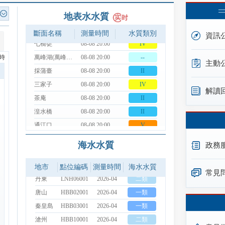
核安全
地表水水質
資訊
主動
解讀
樂東
HNN15001
2026-04
一類
錦州
LNB07001
2026-05
三類
營口
LNB08001
2026-04
劣四類
海水水質
盤錦
LNB12001
2026-04
劣四類
政務
大連
LNH02024
2026-05
一類
地市
點位編碼
測量時間
海水水質
丹東
LNH06001
2026-04
二類
常見
唐山
HBB02001
2026-04
一類
秦皇島
HBB03001
2026-04
一類
滄州
HBB10001
2026-04
二類