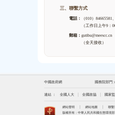
三、聯繫方式
電話：
（010）84665581
（工作日上午9：0
郵箱：
gutibu@meescc.cn
（全天接收）
外交部
中國政府網
國務院部門
教育部
國家民族事務委員會
連結 ：
全國人大
全國政協
國家
司法部
網站聲明
網站地圖
聯繫
自然資源部
版權所有：中華人民共和國生態環境部