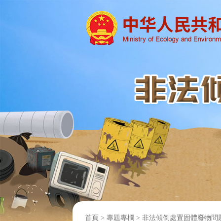
首頁
>
專題專欄
>
非法傾倒處置固體廢物問