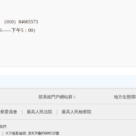
、（010）84665573
0——下午5：00）
國防部
國家
部系統門戶網站群
地方生態環
科學技術部
工業
公安部
民政
監察委員會
最高人民法院
最高人民檢察院
財政部
人力
我們
生態環境部
住房
|
ICP備案編號:
京ICP備05009132號