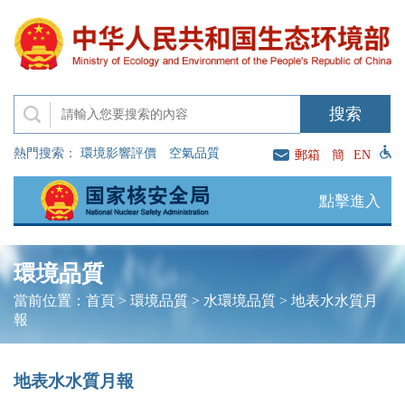
熱門搜索：
環境影響評價
空氣品質
郵箱
簡
EN
點擊進入
環境品質
當前位置：
首頁
>
環境品質
>
水環境品質
>
地表水水質月
報
地表水水質月報