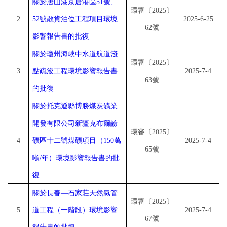
關於唐山港京唐港區
51號、
環審〔
2025〕
2
52號散貨泊位工程項目環境
2025-6-25
62號
影響報告書的批復
關於瓊州海峽中水道航道淺
環審〔
2025〕
3
點疏浚工程環境影響報告書
2025-7-4
63號
的批復
關於托克遜縣博勝煤炭礦業
開發有限公司新疆克布爾鹼
環審〔
2025〕
4
礦區十二號煤礦項目（
150萬
2025-7-4
65號
噸/年）環境影響報告書的批
復
關於長春
—石家莊天然氣管
環審〔
2025〕
5
道工程（一階段）環境影響
2025-7-4
67號