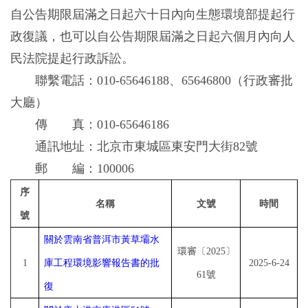
自公告期限屆滿之日起六十日內向生態環境部提起行
政復議，也可以自公告期限屆滿之日起六個月內向人
民法院提起行政訴訟。
聯繫電話：010-65646188、65646800（行政審批
大廳）
傳 真：010-65646186
通訊地址：北京市東城區東安門大街82號
郵 編：100006
序
名稱
文號
時間
號
關於雲南省普洱市黃草壩水
環審〔
2025〕
1
庫工程環境影響報告書的批
2025-6-24
61號
復