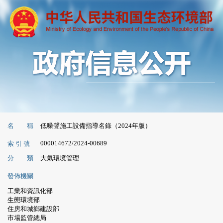
名 稱
低噪聲施工設備指導名錄（2024年版）
000014672/2024-00689
索 引 號
分 類
大氣環境管理
發佈機關
工業和資訊化部
生態環境部
住房和城鄉建設部
市場監管總局