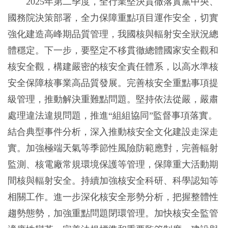
2025年第二季度，全行業堅決貫徹落實黨中央、
國務院決策部署，全力保障重點項目運作安全，切實
強化建造高峰期品質管理，我國核與輻射安全狀況總
體穩定。下一步，要堅定不移貫徹總體國家安全觀和
核安全觀，構建嚴密的核安全責任體系，以高水準核
安全保障核事業高品質發展。完善核安全重點事項提
級管理，推動解決重難點問題。堅持依法從嚴，嚴肅
處理違法違規問題，推進“組組協同”監督事項落實。
結合典型事件分析，深入推動核安全文化建設走深走
實。加強極端天氣等季節性風險防範應對，完善輻射
監測、核電廠常規環境保護等管理，保障重大活動期
間核與輻射安全。持續加強核安全科研、科學認知等
相關工作。進一步深化核安全形勢分析，把握整體性
趨勢態勢，加強重點問題閉環管理。加快核安全監管