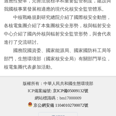
適應性變革，完善法規標準和重要監管制度，建設與
我國核事業發展相適應的現代化核安全監管體系。
中核戰略規劃研究總院介紹了國際核安全動態，
各核電集團介紹了本集團核安全形勢，核與輻射安全
中心介紹了國內外核與輻射安全監管形勢，與會代表
進行了交流研討。
國務院國資委、國家能源局、國家國防科工局等
部門，生態環境部（國家核安全局）有關部門單位，
核電集團代表參加活動。
版權所有：中華人民共和國生態環境部
ICP備案編號:
京ICP備05009132號
網站標識碼：bm17000009
京公網安備 11040102700072號