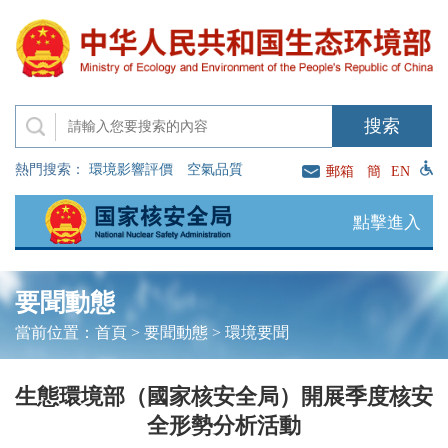
熱門搜索：
環境影響評價
空氣品質
郵箱
簡
EN
點擊進入
要聞動態
當前位置：
首頁
>
要聞動態
>
環境要聞
生態環境部（國家核安全局）開展季度核安
全形勢分析活動