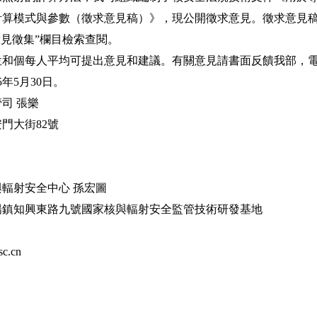
計算模式與參數（徵求意見稿）》，現公開徵求意見。徵求意見
cn/）“意見徵集”欄目檢索查閱。
個每人平均可提出意見和建議。有關意見請書面反饋我部，電
年5月30日。
司 張樂
大街82號
射安全中心 孫宏圖
知興東路九號國家核與輻射安全監管技術研發基地
c.cn