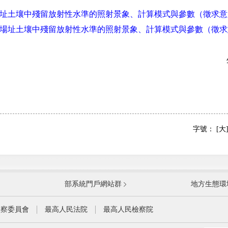
址土壤中殘留放射性水準的照射景象、計算模式與參數（徵求意
場址土壤中殘留放射性水準的照射景象、計算模式與參數（徵求
生
字號：
[大
國防部
國家
部系統門戶網站群
地方生態環
科學技術部
工業
公安部
民政
監察委員會
最高人民法院
最高人民檢察院
財政部
人力