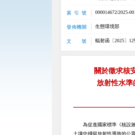
000014672/2025-00
索 引 號
生態環境部
發佈機關
輻射函〔2025〕12
文 號
關於徵求核
放射性水準
為促進國家標準《核設施退役
土壤中殘留放射性導致的公