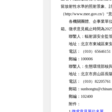
留放射性水準的照射景象、
（http://www.mee.gov.
各機關團體、企事業單位和
箱。徵求意見截止時間為2025
聯繫人：輻射源安全監管
地址：北京市東城區東安門
電話：（010）65646151
郵編：100006
聯繫人：生態環境部核與輻
地址：北京市房山區長陽鎮
電話：（010）82205761
郵箱：sunhongtu@chinans
郵編：102400
附件：
1.
徵求意見單位名單