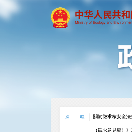
關於徵求核安全法
名 稱
（徵求意見稿）》