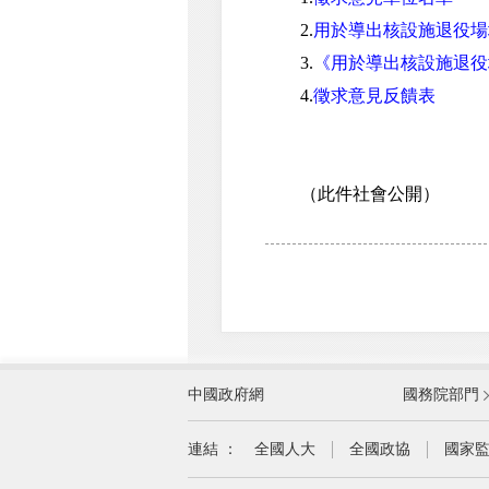
2.
用於導出核設施退役場
3.
《用於導出核設施退役
4.
徵求意見反饋表
（此件社會公開）
外交部
中國政府網
國務院部門
教育部
國家民族事務委員會
連結 ：
全國人大
全國政協
國家
司法部