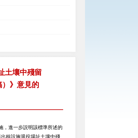
址土壤中殘留
稿）》意見的
實施，進一步説明該標準所述的
導出核設施退役場址土壤中殘