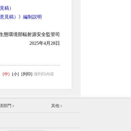
見稿）
意見稿）》編制説明
態環境部輻射源安全監管司
2025年4月28日
]
[中]
[小]
[列印]
僅列印內容
發展和改革委員會
境部門
其他
和資訊化部
部
資源和社會保障部