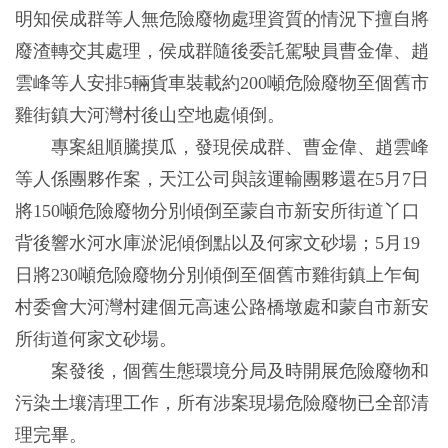
明知侯成群等人無危險廢物處理資質的情況下擅自將
廢渣轉交其處理，侯成群隨後委託駕駛員曹金偉、趙
雲峰等人安排5輛貨車裝載約200噸危險廢物至個舊市
雞街鎮大河灣村後山空地處傾倒。
專案組順騰摸瓜，發現侯成群、曹金偉、趙雲峰
等人係團夥作案，天江公司與該運輸團夥還在5月7日
將150噸危險廢物分別傾倒至蒙自市新安所街道丫口
背後響水河水庫淤泥傾倒點以及何家文砂場；5月19
日將230噸危險廢物分別傾倒至個舊市雞街鎮上乍甸
村委會大河灣村建個元高速公路橋墩處和蒙自市新安
所街道何家文砂場。
案發後，個舊生態環境分局及時開展危險廢物和
污染土壤清理工作，所有涉案現場危險廢物已全部清
理完畢。