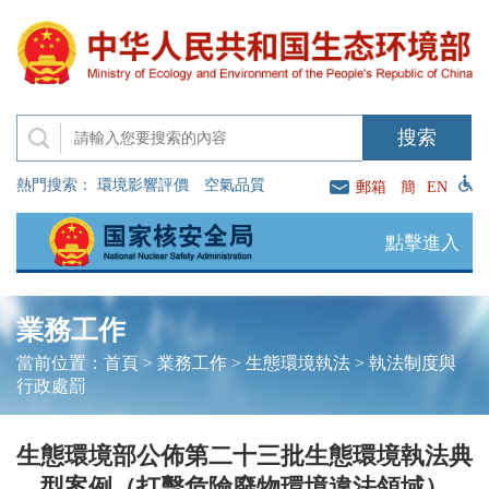
熱門搜索：
環境影響評價
空氣品質
郵箱
簡
EN
點擊進入
業務工作
當前位置：
首頁
>
業務工作
>
生態環境執法
>
執法制度與
行政處罰
生態環境部公佈第二十三批生態環境執法典
型案例（打擊危險廢物環境違法領域）