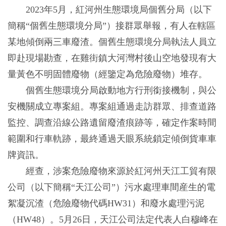
2023年5月，紅河州生態環境局個舊分局（以下
簡稱“個舊生態環境分局”）接群眾舉報，有人在轄區
某地傾倒兩三車廢渣。個舊生態環境分局執法人員立
即赴現場勘查，在雞街鎮大河灣村後山空地發現有大
量黃色不明固體廢物（經鑒定為危險廢物）堆存。
個舊生態環境分局啟動地方行刑銜接機制，與公
安機關成立專案組。專案組通過走訪群眾、排查道路
監控、調查沿線公路遺留廢渣痕跡等，確定作案時間
範圍和行車軌跡，最終通過天眼系統鎖定傾倒貨車車
牌資訊。
經查，涉案危險廢物來源於紅河州天江工貿有限
公司（以下簡稱“天江公司”）污水處理車間産生的電
絮凝沉渣（危險廢物代碼HW31）和廢水處理污泥
（HW48）。5月26日，天江公司法定代表人白穆峰在