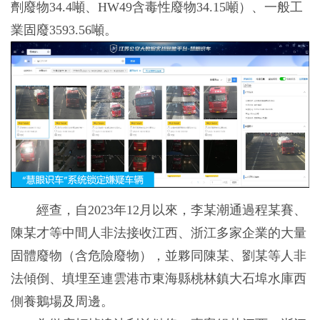
劑廢物34.4噸、HW49含毒性廢物34.15噸）、一般工
業固廢3593.56噸。
經查，自2023年12月以來，李某潮通過程某賽、
陳某才等中間人非法接收江西、浙江多家企業的大量
固體廢物（含危險廢物），並夥同陳某、劉某等人非
法傾倒、填埋至連雲港市東海縣桃林鎮大石埠水庫西
側養鵝場及周邊。