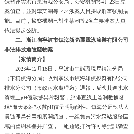
蘇省連雲港市東海縣公安局，公安機關於4月23日立
案偵查，並對李某潮等14名涉案人員採取刑事強制措
施。目前，檢察機關已對李某潮等2名主要涉案人員
依法提起公訴。
二、浙江省寧波市鎮海新亮麗電泳涂裝有限公司
非法排放危險廢物案
【案情簡介】
2023年12月18日，寧波市生態環境局鎮海分局
（下稱鎮海分局）收到寧波市鎮海雄鎮投資有限公司
排水分公司（市政污水處理廠）通報，反映其進水水
質線上pH儀數據異常報警，經排查線上監測數據發
現“海天泵站”水質pH值呈明顯酸性。鎮海分局執法人
員隨即兵分兩組展開調查，一組負責污水泵站服務區
域的管網和窨井排查，一組通過排污許可等資訊篩查