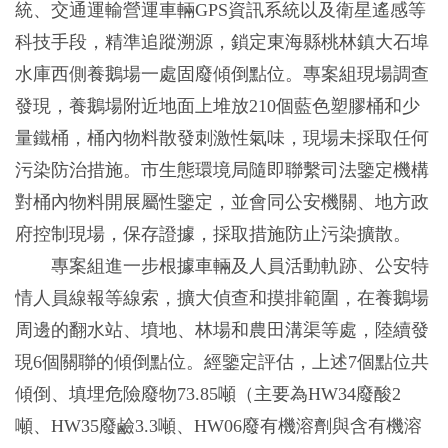
統、交通運輸營運車輛GPS資訊系統以及衛星遙感等
科技手段，精準追蹤溯源，鎖定東海縣桃林鎮大石埠
水庫西側養鵝場一處固廢傾倒點位。專案組現場調查
發現，養鵝場附近地面上堆放210個藍色塑膠桶和少
量鐵桶，桶內物料散發刺激性氣味，現場未採取任何
污染防治措施。市生態環境局隨即聯繫司法鑒定機構
對桶內物料開展屬性鑒定，並會同公安機關、地方政
府控制現場，保存證據，採取措施防止污染擴散。
專案組進一步根據車輛及人員活動軌跡、公安特
情人員線報等線索，擴大偵查和摸排範圍，在養鵝場
周邊的翻水站、墳地、林場和農田溝渠等處，陸續發
現6個關聯的傾倒點位。經鑒定評估，上述7個點位共
傾倒、填埋危險廢物73.85噸（主要為HW34廢酸2
噸、HW35廢鹼3.3噸、HW06廢有機溶劑與含有機溶