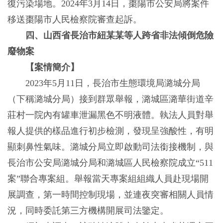
復污染場地。2024年3月14日，棗陽市公安局將案件
移送棗陽市人民檢察院審查起訴。
四、山西省長治市紐某某等人跨省非法傾倒危險
廢物案
【案情簡介】
2023年5月11日，長治市生態環境局潞城分局
（下稱潞城分局）接到群眾舉報，潞城區潞華街道辛
莊村一院內有罐車泄漏黑色不明液體。執法人員對舉
報人提供的樣品進行初步檢測，發現呈強酸性，有明
顯刺鼻性氣味。潞城分局立即啟動司法銜接機制，與
長治市公安局潞城分局和潞城區人民檢察院成立“511
案”聯合專案組。舉報當天專案組組織人員赴現場開
展調查，第一時間控制現場，並連夜突審相關人員情
況，同時委託第三方機構開展司法鑒定。