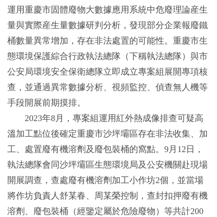
運用重慶市固體廢物大數據應用系統中危廢理論産生
量與實際産生量數據研判分析，發現部分企業報廢鐵
桶數量異常增加，存在非法處置的可能性。重慶市生
態環境保護綜合行政執法總隊（下稱執法總隊）與市
公安局環境安全保衛總隊立即成立專案組展開專項核
查，並通過異常數據分析、視頻監控、偵查無人機等
手段開展前期摸排。
2023年8月，專案組運用紅外熱成像排查可疑高
溫加工點位後確定重慶市沙坪壩區存在非法收集、加
工、處置廢有機溶劑及廢包裝桶的窩點。9月12日，
執法總隊會同沙坪壩區生態環境局及公安機關赴現場
開展調查，查處廢有機溶劑加工小作坊2個，並當場
將作坊負責人舒某春、周某榮控制，查封扣押廢有機
溶劑、廢包裝桶（經鑒定屬於危險廢物）等共計200