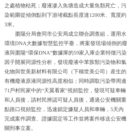
之處植物枯死；廢液滲入魚塘造成大量魚類死亡，污
染範圍從傾倒點到下游堵截點長度達1200米、寬度約
3米。
棗陽分局會同市公安局成立聯合調查組，運用水
環境DNA大數據智慧監控平臺，將案發現場傾倒的廢
液與棗陽“環保DNA”數據庫的59家入庫企業特徵污染
因子開展同源性分析，發現廢液中苯胺類污染物和氯
化物與世美新材料有限公司（下稱世美公司）産生的
有機廢液原液同源性高度相似；同時調取污染帶周邊
71戶村民家中的“天翼看家”視頻監控，發現可疑車輛
和人員後，請村民辨認可疑人員後，通過公安機關重
點路口視頻監控，迅速鎖定嫌疑人員和車輛，5天內
完成案件調查、證據固定等工作並將案件移送公安機
關刑事立案。