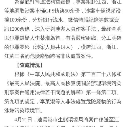
為徹底打掉違法利益鏈條，專案組赴江西、浙江
等地調取涉案車輛GPS軌跡50余份，涉案車輛視頻證
據100余份，分析銀行流水、微信轉賬記錄等數據資
訊1200余條，深入研判涉案人員作案手法，最終查明
以犯罪嫌疑人李某潮為首，有著嚴密組織、分工明確
的犯罪團夥（涉案人員共14人），橫跨江西、浙江、
江蘇三省的危險廢物跨省非法處置案件。
【
查處情況
】
根據《中華人民共和國刑法》第三百三十八條和
《最高人民法院、最高人民檢察院關於辦理環境污染
刑事案件適用法律若干問題的解釋》第一條第二項、
第九項的規定，李某潮等人非法處置危險廢物的行為
涉嫌污染環境罪。
4月21日，連雲港市生態環境局將案件移送至江