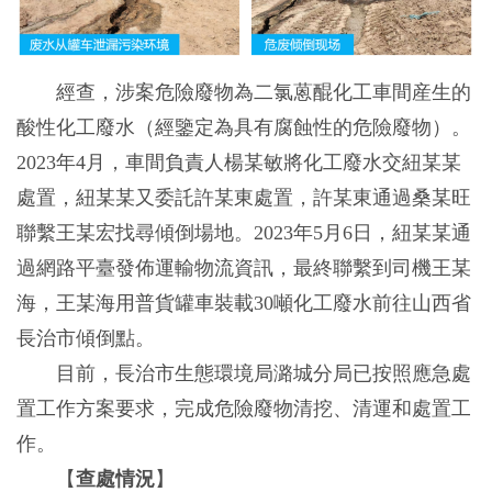
經查，涉案危險廢物為二氯蒽醌化工車間産生的
酸性化工廢水（經鑒定為具有腐蝕性的危險廢物）。
2023年4月，車間負責人楊某敏將化工廢水交紐某某
處置，紐某某又委託許某東處置，許某東通過桑某旺
聯繫王某宏找尋傾倒場地。2023年5月6日，紐某某通
過網路平臺發佈運輸物流資訊，最終聯繫到司機王某
海，王某海用普貨罐車裝載30噸化工廢水前往山西省
長治市傾倒點。
目前，長治市生態環境局潞城分局已按照應急處
置工作方案要求，完成危險廢物清挖、清運和處置工
作。
【
查處情況
】