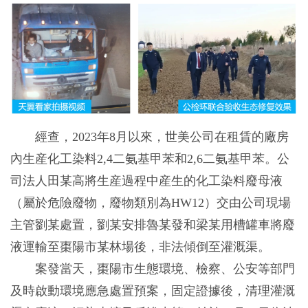
經查，2023年8月以來，世美公司在租賃的廠房
內生産化工染料2,4二氨基甲苯和2,6二氨基甲苯。公
司法人田某高將生産過程中産生的化工染料廢母液
（屬於危險廢物，廢物類別為HW12）交由公司現場
主管劉某處置，劉某安排魯某發和梁某用槽罐車將廢
液運輸至棗陽市某林場後，非法傾倒至灌溉渠。
案發當天，棗陽市生態環境、檢察、公安等部門
及時啟動環境應急處置預案，固定證據後，清理灌溉