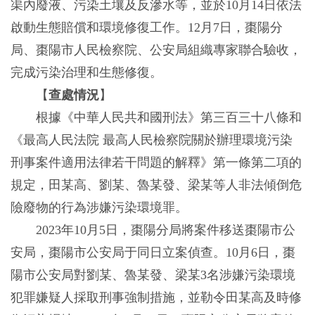
渠內廢液、污染土壤及反滲水等，並於10月14日依法
啟動生態賠償和環境修復工作。12月7日，棗陽分
局、棗陽市人民檢察院、公安局組織專家聯合驗收，
完成污染治理和生態修復。
【
查處情況
】
根據《中華人民共和國刑法》第三百三十八條和
《最高人民法院 最高人民檢察院關於辦理環境污染
刑事案件適用法律若干問題的解釋》第一條第二項的
規定，田某高、劉某、魯某發、梁某等人非法傾倒危
險廢物的行為涉嫌污染環境罪。
2023年10月5日，棗陽分局將案件移送棗陽市公
安局，棗陽市公安局于同日立案偵查。10月6日，棗
陽市公安局對劉某、魯某發、梁某3名涉嫌污染環境
犯罪嫌疑人採取刑事強制措施，並勒令田某高及時修