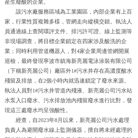
産生廢酸的企業。
該污水廠服務區域為工業園區，內部企業有上百
家，行業性質複雜多樣，管網走向縱橫交錯。執法人
員通過線上查閱環評文件、排污許可證、線上監測等
非現場調查，將目標企業鎖定在四家涉及酸洗的企
業；同時利用管道機器人，對4家企業周邊管網開展
巡檢，最終發現寧波市鎮海新亮麗電泳涂裝有限公司
（下稱新亮麗公司）廠區外1#污水井存在高濃度酸水
殘留及排放，在2個小時內就迅速鎖定了廢水來源。
執法人員對1#污水井管道內殘液、新亮麗公司污水站
水泵入口廢水、污水排放池內殘留廢水進行比對，發
現這三處廢水均呈強酸性。
經查，自2023年8月以來，新亮麗公司污水處理
負責人為避開廢水線上監測儀器，擅自將未經處理的