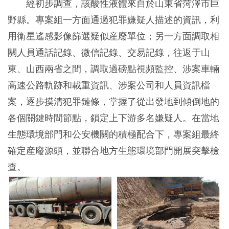
經初步調查，該酸性液體來自於山東省菏澤市巨
野縣。專案組一方面通過犯罪嫌疑人描述的資訊，利
用衛星遙感影像篩選疑似産廢單位；另一方面調取相
關人員通話記錄、微信記錄、交易記錄，往返于山
東、山西兩省之間，調取過磅點視頻監控、涉案車輛
高速公路軌跡和載重資訊、涉案公司和人員資訊檔
案，逐步摸清犯罪鏈條，掌握了從出發地到傾倒地的
各個關鍵時間節點，鎖定上下游多名嫌疑人。在當地
生態環境部門和公安機關的積極配合下，專案組最終
確定産廢源頭，並聯合地方生態環境部門開展突擊檢
查。