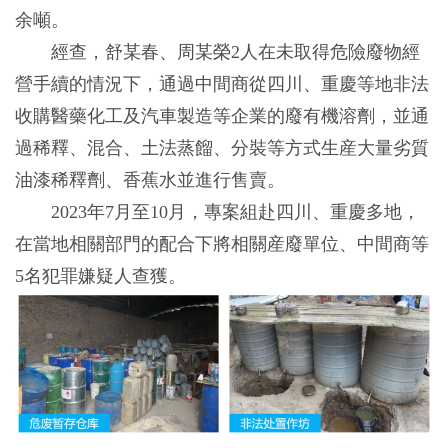
余噸。
經查，舒某春、周某榮2人在未取得危險廢物經
營手續的情況下，通過中間商從四川、重慶等地非法
收購醫藥化工及汽車製造等企業的廢有機溶劑，並通
過稀釋、混合、土法蒸餾、分裝等方式生産大量劣質
油漆稀釋劑、香蕉水並進行售賣。
2023年7月至10月，專案組赴四川、重慶多地，
在當地相關部門的配合下將相關産廢單位、中間商等
5名犯罪嫌疑人查獲。