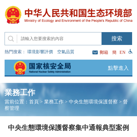
熱門搜索：
環境影響評價
空氣品質
郵箱
簡
EN
點擊進入
業務工作
當前位置：
首頁
>
業務工作
>
中央生態環境保護督察
>
督
察管理
中央生態環境保護督察集中通報典型案例