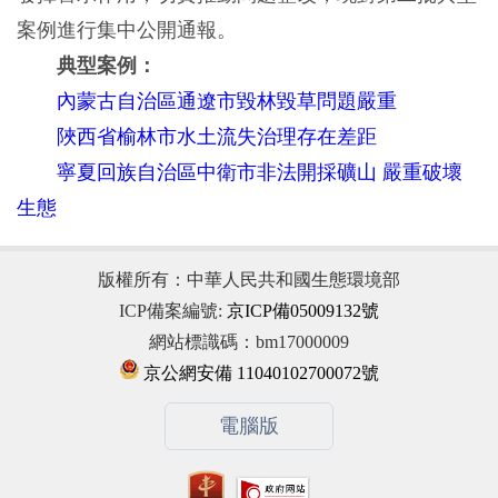
案例進行集中公開通報。
典型案例：
內蒙古自治區通遼市毀林毀草問題嚴重
陜西省榆林市水土流失治理存在差距
寧夏回族自治區中衛市非法開採礦山 嚴重破壞
生態
版權所有：中華人民共和國生態環境部
ICP備案編號:
京ICP備05009132號
網站標識碼：bm17000009
京公網安備 11040102700072號
電腦版