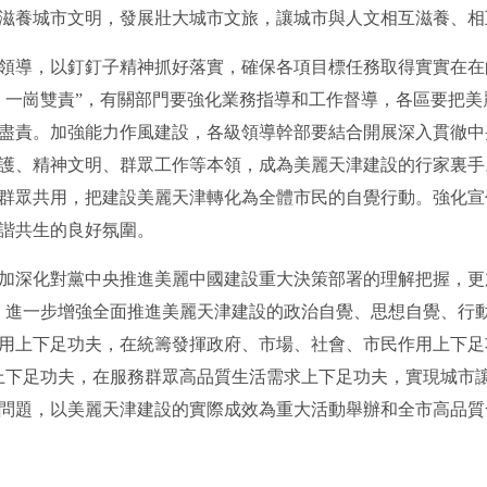
滋養城市文明，發展壯大城市文旅，讓城市與人文相互滋養、相
導，以釘釘子精神抓好落實，確保各項目標任務取得實實在在
、一崗雙責”，有關部門要強化業務指導和工作督導，各區要把
盡責。加強能力作風建設，各級領導幹部要結合開展深入貫徹中
護、精神文明、群眾工作等本領，成為美麗天津建設的行家裏手
群眾共用，把建設美麗天津轉化為全體市民的自覺行動。強化宣
諧共生的良好氛圍。
深化對黨中央推進美麗中國建設重大決策部署的理解把握，更加
，進一步增強全面推進美麗天津建設的政治自覺、思想自覺、行
用上下足功夫，在統籌發揮政府、市場、社會、市民作用上下足
上下足功夫，在服務群眾高品質生活需求上下足功夫，實現城市
問題，以美麗天津建設的實際成效為重大活動舉辦和全市高品質