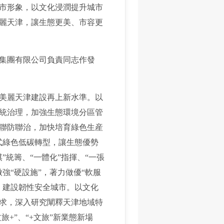
市形象，以文化浸潤提升城市
麗天津，讓生態更美、市容更
集團有限公司負責同志作發
美麗天津建設再上新水準。以
統治理，加強生態環境分區管
聯防聯治，加快培育綠色生産
式綠色低碳轉型，讓生態優勢
統籌、“一體化”指揮、“一張
強“硬設施”，著力做優“軟服
，建設韌性安全城市。以文化
求，深入研究闡釋天津地域特
+”、“+文旅”新業態新場