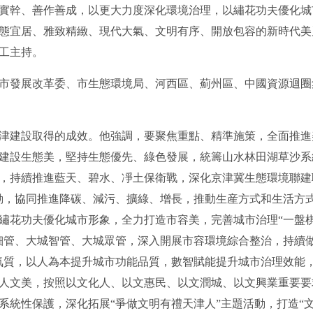
實幹、善作善成，以更大力度深化環境治理，以繡花功夫優化城
態宜居、雅致精緻、現代大氣、文明有序、開放包容的新時代美
工主持。
發展改革委、市生態環境局、河西區、薊州區、中國資源迴圈
建設取得的成效。他強調，要聚焦重點、精準施策，全面推進
建設生態美，堅持生態優先、綠色發展，統籌山水林田湖草沙系
，持續推進藍天、碧水、凈土保衛戰，深化京津冀生態環境聯建
行動，協同推進降碳、減污、擴綠、增長，推動生産方式和生活方
繡花功夫優化城市形象，全力打造市容美，完善城市治理“一盤棋”
細管、大城智管、大城眾管，深入開展市容環境綜合整治，持續做
氣質，以人為本提升城市功能品質，數智賦能提升城市治理效能
人文美，按照以文化人、以文惠民、以文潤城、以文興業重要要
統性保護，深化拓展“爭做文明有禮天津人”主題活動，打造“文旅