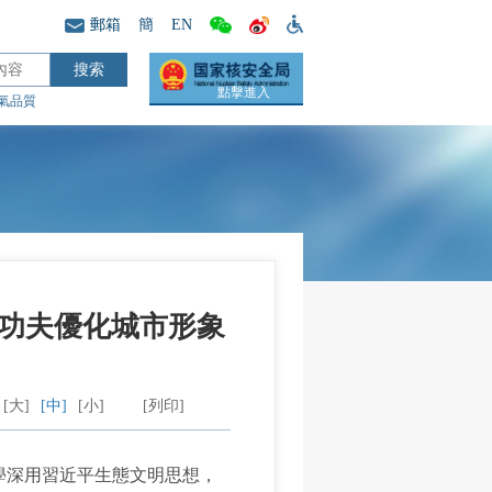
郵箱
簡
EN
點擊進入
氣品質
功夫優化城市形象
[大]
[中]
[小]
[列印]
學深用習近平生態文明思想，