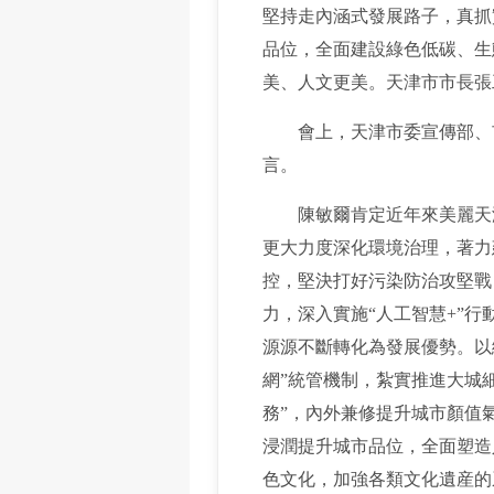
堅持走內涵式發展路子，真抓
品位，全面建設綠色低碳、生
美、人文更美。天津市市長張
會上，天津市委宣傳部、市
言。
陳敏爾肯定近年來美麗天津
更大力度深化環境治理，著力
控，堅決打好污染防治攻堅戰
力，深入實施“人工智慧+”
源源不斷轉化為發展優勢。以
網”統管機制，紮實推進大城
務”，內外兼修提升城市顏值
浸潤提升城市品位，全面塑造
色文化，加強各類文化遺産的系