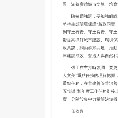
景，涵養賡續城市文脈，培育
陳敏爾強調，要加強組織領
堅持生態環境保護“黨政同責
到守土有責、守土負責、守土
斷提高抓好城市建設、環境保
眾共謀，調動群眾共建，推動
津建設成效，營造人與自然和
張工在主持時強調，要更加
人文美”重點任務的理解把握
重點任務，在善建善管善治善
五”規劃和年度工作任務銜接
實，分階段集中力量解決短板
任效良