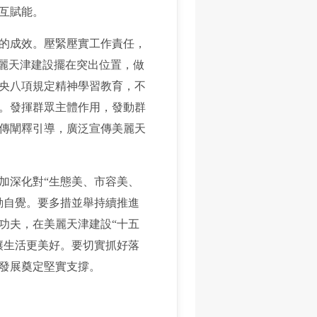
互賦能。
的成效。壓緊壓實工作責任，
美麗天津建設擺在突出位置，做
央八項規定精神學習教育，不
。發揮群眾主體作用，發動群
傳闡釋引導，廣泛宣傳美麗天
深化對“生態美、市容美、
動自覺。要多措並舉持續推進
功夫，在美麗天津建設“十五
讓生活更美好。要切實抓好落
發展奠定堅實支撐。