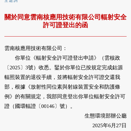
主 題 詞
關於同意雲南核應用技術有限公司輻射安全
許可證登出的函
雲南核應用技術有限公司：
你單位《輻射安全許可證登出申請》（雲核政
〔2025〕3號）收悉。鋻於你單位已按規定完成鈷源
輻照裝置的退役手續，並將輻射安全許可證交還我
部，根據《放射性同位素與射線裝置安全和防護條
例》的有關規定，我部同意登出你單位輻射安全許可
證（國環輻證〔00146〕號）。
生態環境部辦公廳
2025年6月27日