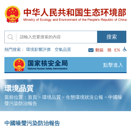
熱門搜索：
環境影響評價
空氣品質
郵箱
簡
EN
點擊進入
環境品質
當前位置：
首頁
>
環境品質
>
生態環境狀況公報
>
中國噪
聲污染防治報告
中國噪聲污染防治報告