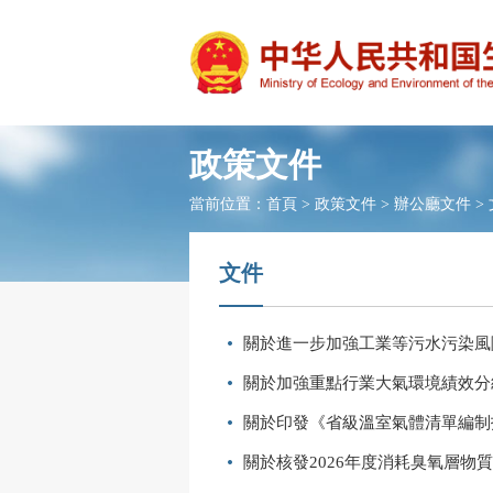
政策文件
當前位置：
首頁
>
政策文件
>
辦公廳文件
>
文件
關於進一步加強工業等污水污染風
關於加強重點行業大氣環境績效分
關於印發《省級溫室氣體清單編制指
關於核發2026年度消耗臭氧層