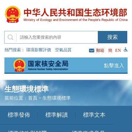
熱門搜索：
環境影響評價
空氣品質
郵箱
簡
EN
點擊進入
生態環境標準
當前位置：
首頁
>
生態環境標準
標準發佈
標準解讀
標準文本