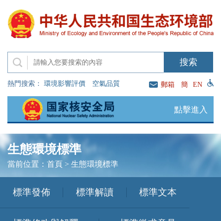
熱門搜索：
環境影響評價
空氣品質
郵箱
簡
EN
點擊進入
生態環境標準
當前位置：
首頁
>
生態環境標準
標準發佈
標準解讀
標準文本