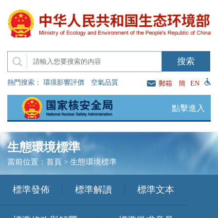
熱門搜索：
環境影響評價
空氣品質
郵箱
簡
EN
點擊進入
生態環境標準
當前位置：
首頁
>
生態環境標準
標準發佈
標準解讀
標準文本