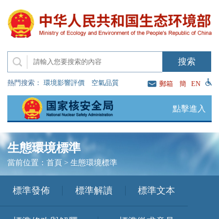
熱門搜索：
環境影響評價
空氣品質
郵箱
簡
EN
點擊進入
生態環境標準
當前位置：
首頁
>
生態環境標準
標準發佈
標準解讀
標準文本