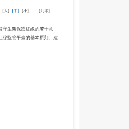
：
[大]
[中]
[小]
[列印]
嚴守生態保護紅線的若干意
紅線監管平臺的基本原則、建
）