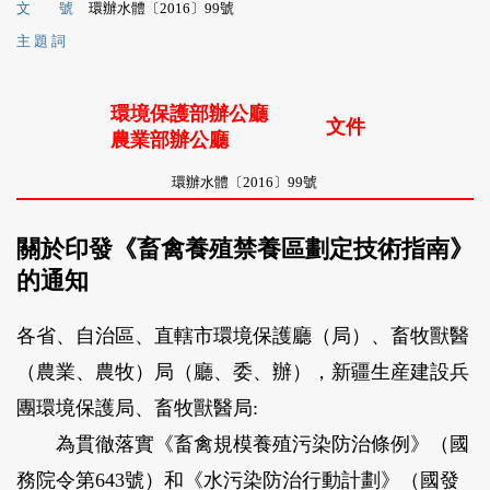
文 號
環辦水體〔2016〕99號
主 題 詞
環境保護部辦公廳
文件
農業部辦公廳
環辦水體〔2016〕99號
關於印發《畜禽養殖禁養區劃定技術指南》
的通知
各省、自治區、直轄市環境保護廳（局）、畜牧獸醫
（農業、農牧）局（廳、委、辦），新疆生産建設兵
團環境保護局、畜牧獸醫局:
為貫徹落實《畜禽規模養殖污染防治條例》（國
務院令第643號）和《水污染防治行動計劃》（國發