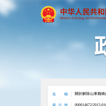
關於解除山東魏橋
名 稱
000014672/2015-01
索 引 號