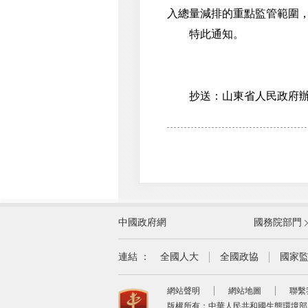
入總量減排的重點監管範圍
特此通知。
抄送：山東省人民政府辦公
外交部
中國政府網
國務院部門
教育部
國家民族事務委員會
連結 ：
全國人大
全國政協
國家
司法部
網站聲明
網站地圖
聯繫
自然資源部
版權所有：中華人民共和國生態環境部