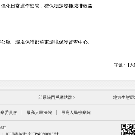
，強化日常運作監管，確保穩定發揮減排效益。
廳，環境保護部華東環境保護督查中心。
字號：
[大
國防部
國家
部系統門戶網站群
地方生態環
科學技術部
工業
公安部
民政
監察委員會
最高人民法院
最高人民檢察院
財政部
人力
我們
生態環境部
住房
|
ICP備案編號:
京ICP備05009132號