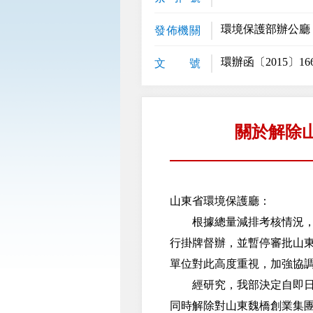
環境保護部辦公廳
發佈機關
環辦函〔2015〕16
文 號
關於解除
山東省環境保護廳：
根據總量減排考核情況，20
行掛牌督辦，並暫停審批山
單位對此高度重視，加強協
經研究，我部決定自即日起
同時解除對山東魏橋創業集