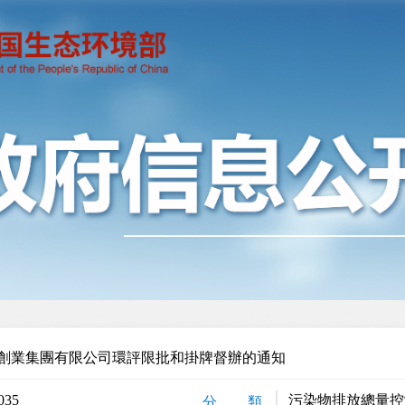
創業集團有限公司環評限批和掛牌督辦的通知
035
污染物排放總量控
分 類