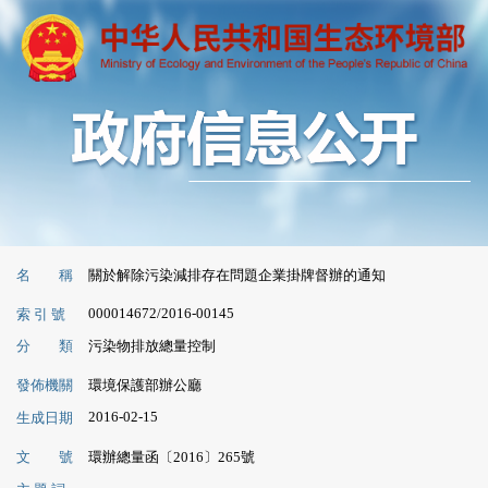
名 稱
關於解除污染減排存在問題企業掛牌督辦的通知
000014672/2016-00145
索 引 號
分 類
污染物排放總量控制
發佈機關
環境保護部辦公廳
2016-02-15
生成日期
文 號
環辦總量函〔2016〕265號