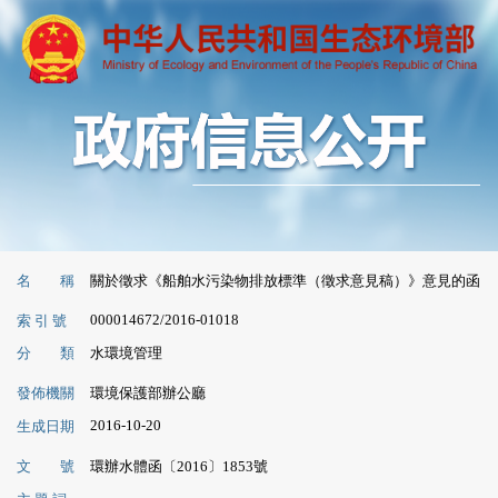
名 稱
關於徵求《船舶水污染物排放標準（徵求意見稿）》意見的函
000014672/2016-01018
索 引 號
分 類
水環境管理
發佈機關
環境保護部辦公廳
2016-10-20
生成日期
文 號
環辦水體函〔2016〕1853號