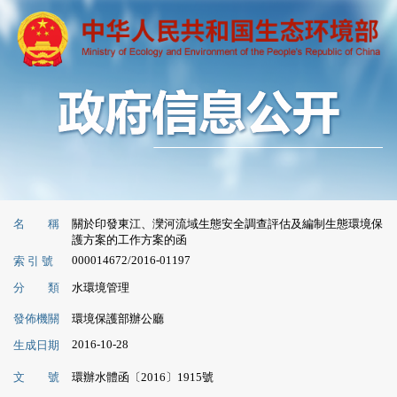
名 稱
關於印發東江、灤河流域生態安全調查評估及編制生態環境保
護方案的工作方案的函
000014672/2016-01197
索 引 號
分 類
水環境管理
發佈機關
環境保護部辦公廳
2016-10-28
生成日期
文 號
環辦水體函〔2016〕1915號