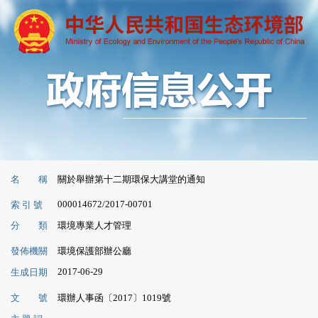
名 稱
關於舉辦第十二期環保大講堂的通知
000014672/2017-00701
索 引 號
分 類
環境專業人才管理
發佈機關
環境保護部辦公廳
2017-06-29
生成日期
文 號
環辦人事函〔2017〕1019號