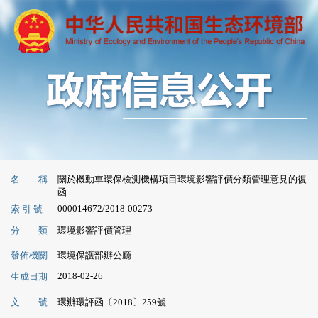
名 稱
關於機動車環保檢測機構項目環境影響評價分類管理意見的復
函
000014672/2018-00273
索 引 號
分 類
環境影響評價管理
發佈機關
環境保護部辦公廳
2018-02-26
生成日期
文 號
環辦環評函〔2018〕259號