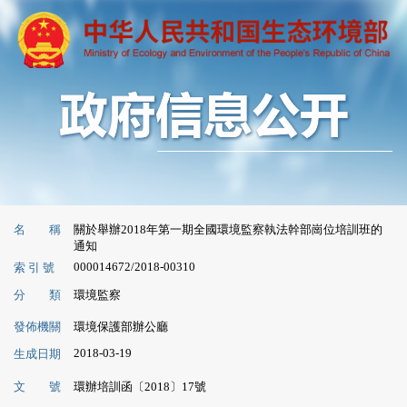
名 稱
關於舉辦2018年第一期全國環境監察執法幹部崗位培訓班的
通知
000014672/2018-00310
索 引 號
分 類
環境監察
發佈機關
環境保護部辦公廳
2018-03-19
生成日期
文 號
環辦培訓函〔2018〕17號