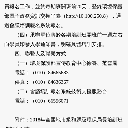
員報名工作，並於每期班開班前
20
天，登錄環境保護
部電子政務資訊交換平臺（
http://10.100.250.8
），通
過會議培訓報名系統報名。
（四）承辦單位將於各期培訓班開班前一週左右
向學員印發入學通知書，明確具體培訓安排。
四、聯繫人及聯繫方式
（一）環境保護部宣傳教育中心徐睿、范雪麗
電話：（
010
）
84665683
傳真：（
010
）
84636367
（二）會議培訓報名系統技術支援服務台
電話：（
010
）
66556071
附件：
2018
年全國地市級和縣級環保局長培訓班