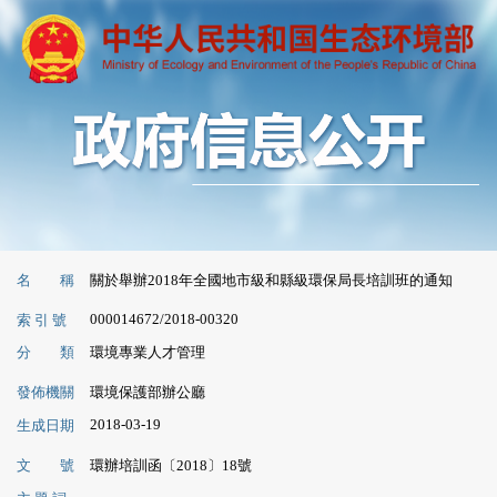
名 稱
關於舉辦2018年全國地市級和縣級環保局長培訓班的通知
000014672/2018-00320
索 引 號
分 類
環境專業人才管理
發佈機關
環境保護部辦公廳
2018-03-19
生成日期
文 號
環辦培訓函〔2018〕18號