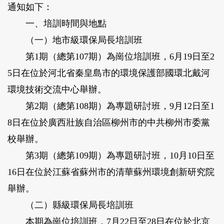
通知如下：
一、培訓時間與地點
（一）地市級環保局長培訓班
第
1
期（總第
107
期）為崗位培訓班，
6
月
19
日至
2
5
日在位於河北省秦皇島市的環境保護部國環北戴河
環境技術交流中心舉辦。
第
2
期（總第
108
期）為專題研討班，
9
月
12
日至
1
8
日在位於廣西壯族自治區柳州市的中共柳州市委黨
校舉辦。
第
3
期（總第
109
期）為專題研討班，
10
月
10
日至
16
日在位於江蘇省蘇州市的清華蘇州環境創新研究院
舉辦。
（二）縣級環保局長培訓班
本期為崗位培訓班，
7
月
22
日至
28
日在位於北京