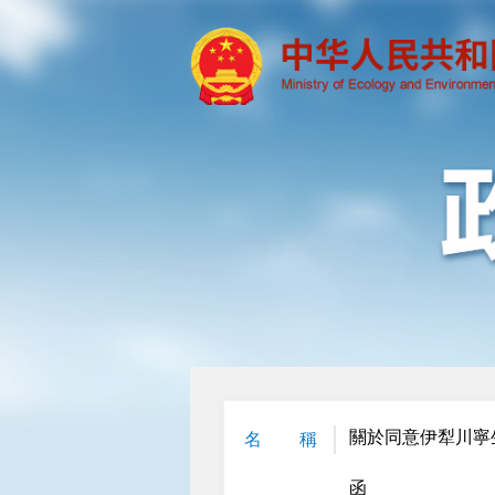
關於同意伊犁川寧
名 稱
函