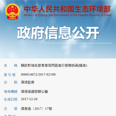
名 稱
關於對強化督查發現問題進行督辦的函(陽泉)
000014672/2017-02190
索 引 號
分 類
環境監察
發佈機關
環境保護部辦公廳
2017-12-26
生成日期
文 號
環督函〔2017〕17號