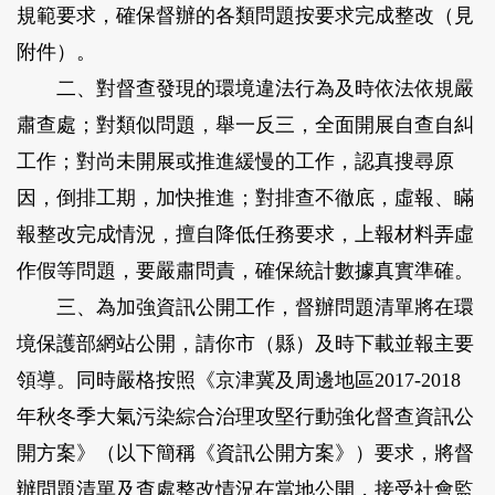
規範要求，確保督辦的各類問題按要求完成整改（見
附件）。
二、對督查發現的環境違法行為及時依法依規嚴
肅查處；對類似問題，舉一反三，全面開展自查自糾
工作；對尚未開展或推進緩慢的工作，認真搜尋原
因，倒排工期，加快推進；對排查不徹底，虛報、瞞
報整改完成情況，擅自降低任務要求，上報材料弄虛
作假等問題，要嚴肅問責，確保統計數據真實準確。
三、為加強資訊公開工作，督辦問題清單將在環
境保護部網站公開，請你市（縣）及時下載並報主要
領導。同時嚴格按照《京津冀及周邊地區2017-2018
年秋冬季大氣污染綜合治理攻堅行動強化督查資訊公
開方案》（以下簡稱《資訊公開方案》）要求，將督
辦問題清單及查處整改情況在當地公開，接受社會監