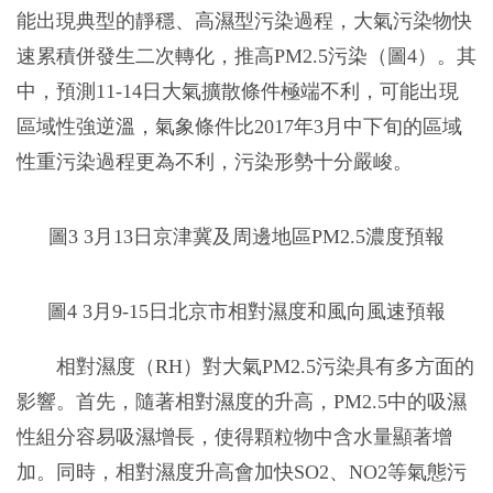
能出現典型的靜穩、高濕型污染過程，大氣污染物快
速累積併發生二次轉化，推高PM2.5污染（圖4）。其
中，預測11-14日大氣擴散條件極端不利，可能出現
區域性強逆溫，氣象條件比2017年3月中下旬的區域
性重污染過程更為不利，污染形勢十分嚴峻。
圖3 3月13日京津冀及周邊地區PM2.5濃度預報
圖4 3月9-15日北京市相對濕度和風向風速預報
相對濕度（RH）對大氣PM2.5污染具有多方面的
影響。首先，隨著相對濕度的升高，PM2.5中的吸濕
性組分容易吸濕增長，使得顆粒物中含水量顯著增
加。同時，相對濕度升高會加快SO2、NO2等氣態污