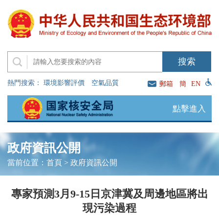
熱門搜索：
環境影響評價
空氣品質
郵箱
簡
EN
點擊進入
政府資訊公開
當前位置：
首頁
>
政府資訊公開
專家預測3月9-15日京津冀及周邊地區將出
現污染過程