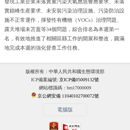
發現工業企業未落實重污染天氣應急響應要求、未落
實錯峰生産要求、未安裝污染治理設施、污染防治設
施不正常運作，揮發性有機物（VOCs）治理問題、
露天堆場未苫蓋等34個問題，綜合排名為本週第一
名，有效地推進了相關區縣工作的開展和整改，圓滿
地完成本週的強化督查工作任務。
版權所有：中華人民共和國生態環境部
ICP備案編號:
京ICP備05009132號
網站標識碼：bm17000009
京公網安備 11040102700072號
電腦版