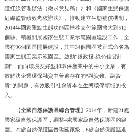
護紅線管理辦法（徵求意見稿）》和《國家生態保護
紅線監管績效考核辦法》。推動建立生態補償機制，
2014年國家重點生態功能區轉移支付範圍擴大到512
個縣。積極開展國家生態工業示範園區建設工作，全
國有96個園區開展建設，其中34個園區被正式命名為
國家生態工業示範園區。啟動“銀政投-綠色信貸計
劃”，面向環境友好型和環保産業中的中小企業，有
效解決企業環保融資中普遍存在的“融資難、融資
貴”的問題，有效吸引社會資本在生態環保領域的投
入。
【
全國自然保護區綜合管理
】2014年，新建21處
國家級自然保護區，調整4處國家級自然保護區的範
圍。22處自然保護區晉陞國家級，6處自然保護區進