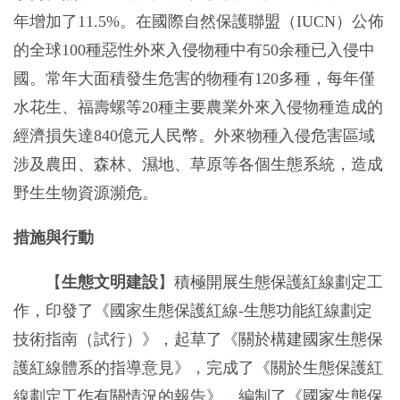
年增加了11.5%。在國際自然保護聯盟（IUCN）公佈
的全球100種惡性外來入侵物種中有50余種已入侵中
國。常年大面積發生危害的物種有120多種，每年僅
水花生、福壽螺等20種主要農業外來入侵物種造成的
經濟損失達840億元人民幣。外來物種入侵危害區域
涉及農田、森林、濕地、草原等各個生態系統，造成
野生生物資源瀕危。
措施與行動
【
生態文明建設
】積極開展生態保護紅線劃定工
作，印發了《國家生態保護紅線-生態功能紅線劃定
技術指南（試行）》，起草了《關於構建國家生態保
護紅線體系的指導意見》，完成了《關於生態保護紅
線劃定工作有關情況的報告》，編制了《國家生態保