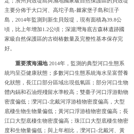
定；濱州貝殼堤島與濕地國家級自然保護區的貝殼堤
主要分佈于大口河、高坨子島-棘家堡子島和汪子
島，2014年監測到新生貝殼堤，現有面積為39.8公
頃，比上年增加1.2公頃；深滬灣海底古森林遺跡國
家級自然保護區的古樹樁數量及完整性基本保存完
好。
重要濱海濕地
2014年，監測的典型河口生態系
統均呈亞健康狀態；多數河口生態系統海水呈富營養
化狀態，長江口部分區域出現低氧區；部分河口生物
體內鎘和石油烴殘留水準較高；雙臺子河口浮游動物
密度偏低；灤河口-北戴河浮游植物密度偏高，大型
底棲生物生物量偏低；黃河口浮游植物密度偏高；長
江口大型底棲生物密度偏高；珠江口大型底棲生物密
度和生物量偏低；與上年相比，灤河口-北戴河、黃