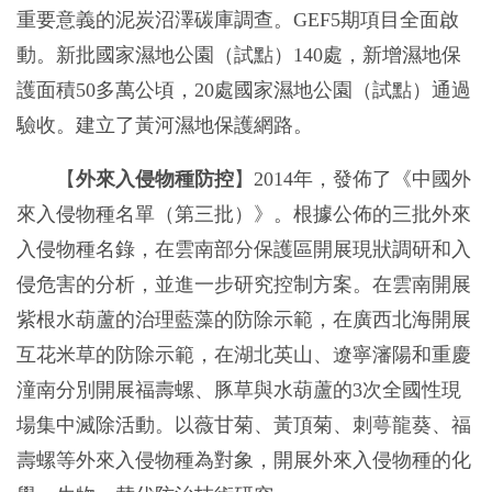
重要意義的泥炭沼澤碳庫調查。GEF5期項目全面啟
動。新批國家濕地公園（試點）140處，新增濕地保
護面積50多萬公頃，20處國家濕地公園（試點）通過
驗收。建立了黃河濕地保護網路。
【
外來入侵物種防控
】2014年，發佈了《中國外
來入侵物種名單（第三批）》。根據公佈的三批外來
入侵物種名錄，在雲南部分保護區開展現狀調研和入
侵危害的分析，並進一步研究控制方案。在雲南開展
紫根水葫蘆的治理藍藻的防除示範，在廣西北海開展
互花米草的防除示範，在湖北英山、遼寧瀋陽和重慶
潼南分別開展福壽螺、豚草與水葫蘆的3次全國性現
場集中滅除活動。以薇甘菊、黃頂菊、刺萼龍葵、福
壽螺等外來入侵物種為對象，開展外來入侵物種的化