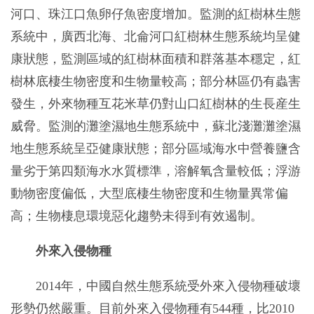
河口、珠江口魚卵仔魚密度增加。監測的紅樹林生態
系統中，廣西北海、北侖河口紅樹林生態系統均呈健
康狀態，監測區域的紅樹林面積和群落基本穩定，紅
樹林底棲生物密度和生物量較高；部分林區仍有蟲害
發生，外來物種互花米草仍對山口紅樹林的生長産生
威脅。監測的灘塗濕地生態系統中，蘇北淺灘灘塗濕
地生態系統呈亞健康狀態；部分區域海水中營養鹽含
量劣于第四類海水水質標準，溶解氧含量較低；浮游
動物密度偏低，大型底棲生物密度和生物量異常偏
高；生物棲息環境惡化趨勢未得到有效遏制。
外來入侵物種
2014年，中國自然生態系統受外來入侵物種破壞
形勢仍然嚴重。目前外來入侵物種有544種，比2010