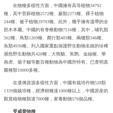
在物種多樣性方面，中國擁有高等植物34792
種，其中苔蘚植物2572種、蕨類2273種、裸子植物
244種、被子植物29703種。此外，幾乎擁有溫帶的全
部木本屬。中國約有脊椎動物7516種，其中，哺乳類
562種、鳥類1269種、爬行類403種、兩棲類346種、
魚類4936種。列入國家重點保護野生動物名錄的珍稀
瀕危野生動物共420種，大熊貓、朱鹮、金絲猴、華
南虎、揚子鱷等數百種動物為中國所特有。已查明真
菌種類10000多種。
在遺傳資源多樣性方面，中國有栽培作物528類
1339個栽培種，經濟樹種達1000種以上，中國原産的
觀賞植物種類達7000種，家養動物576個品種。
受威脅物種