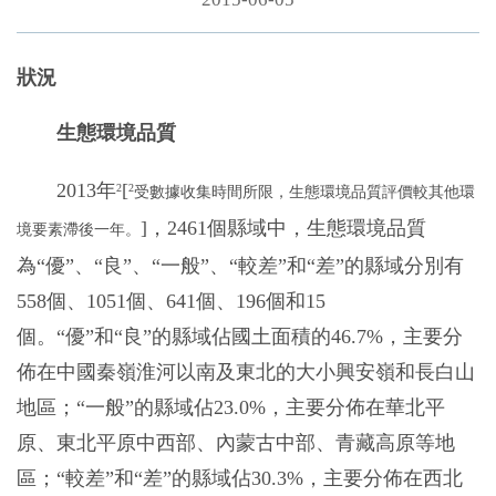
狀況
生態環境品質
2013年
[
2
2
受數據收集時間所限，生態環境品質評價較其他環
]，2461個縣域中，生態環境品質
境要素滯後一年。
為“優”、“良”、“一般”、“較差”和“差”的縣域分別有
558個、1051個、641個、196個和15
個。“優”和“良”的縣域佔國土面積的46.7%，主要分
佈在中國秦嶺淮河以南及東北的大小興安嶺和長白山
地區；“一般”的縣域佔23.0%，主要分佈在華北平
原、東北平原中西部、內蒙古中部、青藏高原等地
區；“較差”和“差”的縣域佔30.3%，主要分佈在西北