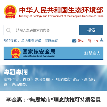
熱門搜索：
環境影響評價
空氣品質
郵箱
簡
EN
點擊進入
專題專欄
當前位置：
首頁
>
專題專欄
>
“無廢城市”建設
>
新聞報
道
>
輿論觀點
李金惠：“無廢城市”理念助推可持續發展