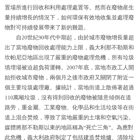
置場所進行回收和利用處理處置等。然而在廢物産生
量持續增長的情況下，如何環保有效地收集並處理廢
物對可持續發展帶來了新的難題。
自20世紀90年代中期起，由於城市廢物增長量超
出了當地廢物回收處理能力上限，義大利那不勒斯和
坎帕尼亞地區出現了嚴重的廢物處理危機，所有垃圾
填埋場被迫超負荷運轉。2007年底，當地市政工人開
始拒收城市廢物，兩個月之後市政府又關閉了附近一
個主要垃圾處理廠。據統計，當地街道上散佈著超過
110萬噸垃圾，沒有得到回收的廢物被隨意傾倒在道
路旁，重金屬、工業廢物、化學品和生活垃圾等在街
道上混合焚燒，導致了當地嚴重的土壤和空氣污染。
媒體將那不勒斯以東的地區稱為“死亡三角”。為應對
此危機，義大利政府制定了包括建造焚燒爐、清除垃