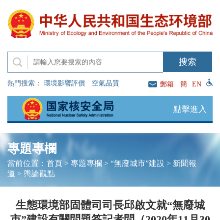
熱門搜索：
環境影響評價
空氣品質
郵箱
簡
EN
點擊進入
專題專欄
當前位置：
首頁
>
專題專欄
>
“無廢城市”建設
>
新聞報
道
>
輿論觀點
生態環境部固體司司長邱啟文就“無廢城
市”建設有關問題答記者問（2020年11月30