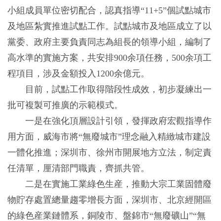
小組成員單位密切配合，認真指導“11+5”個試點城市
及地區紮實推進試點工作。試點城市及地區成立了以
黨委、政府主要負責同志為組長的領導小組，編制了
高水準的實施方案，共安排900余項任務，500余項工
程項目，涉及金額投入1200余億元。
目前，試點工作取得階段性成效，初步凝練出一
批可複製可推廣的示範模式。
一是在強化頂層設計引領，發揮政府宏觀指導作
用方面，威海市將“無廢城市”理念融入精緻城市建設
一體化推進；深圳市、徐州市開展地方立法，制定責
任清單，厘清部門職責，齊抓共管。
二是在實施工業綠色生産，推動大宗工業固體廢
物貯存處置總量趨零增長方面，深圳市、北京經開區
的綠色産業鏈體系，銅陵市、盤錦市“無廢礦山”“無