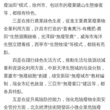
廢油田”模式，徐州市、包頭市的廢棄礦山生態修復
等，都很有特色。
三是在推行農業綠色生産，促進主要農業廢棄物
全量利用方面，許昌市打造的“畜禽糞污-有機肥-農
田”生態迴圈鏈條，光澤縣“無廢聖農”，威海市海洋
生態立體養殖，西寧市“生態牧場”等模式，都很有亮
點。
四是在踐行綠色生活方式，推動生活垃圾源頭減
量和資源化利用方面，中新天津生態城的垃圾分類，
重慶市“無廢細胞”創建，雄安新區“無廢城市”教材編
制，瑞金市紅色旅遊，三亞市“無廢窗口”建設等，都
各具特點。
五是在提升風險防控能力，強化危險廢物全面安
全管控方面，北京經濟技術開發區小微企業危險廢