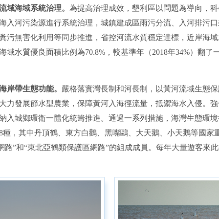
流域海域系統治理。
為提高治理成效，墾利區以問題為導向，科
海入河污染源進行系統治理，城鎮建成區雨污分流、入河排污口
糞污無害化利用等同步推進，省控河流水質穩定達標，近岸海域
海域水質優良面積比例為70.8%，較基準年（2018年34%）翻
海岸帶生態功能
。
嚴格落實灣長制和河長制，以黃河流域生態保
大力發展節水型農業，保障黃河入海徑流量，抵禦海水入侵。強
納入城鄉環衛一體化統籌推進。通過一系列措施，海灣生態環境
68種，其中丹頂鶴、東方白鸛、黑嘴鷗、大天鵝、小天鵝等國家重
區網路”和“東北亞鶴類保護區網路”的組成成員。每年大量遊客來