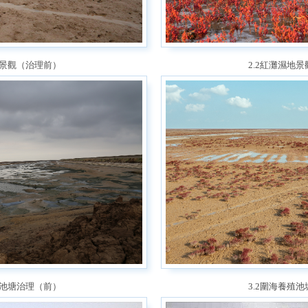
地景觀（治理前）
2.2紅灘濕地
殖池塘治理（前）
3.2圍海養殖