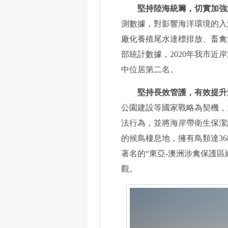
堅持陸海統籌，切實加強
測數據，對影響海洋環境的入
廠化養殖尾水達標排放、畜禽
部統計數據，2020年我市近岸
中位居第二名。
堅持長效管護，有效提升
公園建設等國家戰略為契機，
法行為，並將海岸帶衛生保潔
的候鳥棲息地，擁有鳥類達3
著名的“東亞-澳洲涉禽保護
觀。