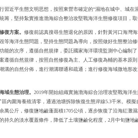
行習近平生態文明思想，按照東營市確定的“濕地在城中、城在
統籌，堅持紮實推進渤海綜合整治攻堅戰海洋生態修復項目，取
修復方案。
修復前認真搜尋生態退化的原因，針對黃河口海灣海
毀等海洋生態問題，堅持生態問題為導向，按照做好生態整治修
功能的次序，遵循自然規律，委託國家海洋環境監測中心編制了
案遵循自然規律，按照自然修復為主、人工修復為輔的基本原則
潮溝的自然分佈，進行潮溝聯通和疏通；進行修復海域微地形改
海域生態治理。
2019年開始組織實施渤海綜合治理攻堅戰海洋
了區內圍海養殖清零，通過池塘拆除恢復生態岸線5.3千米。
模擬
0余萬公斤，修復鹽地鹼蓬面積1705公頃，逐步恢復了沿海紅灘
的持久的淡水覆蓋條件，降低了土壤鹽鹼化程度，2月中旬鹽地