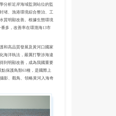
學分析近岸海域監測站位的監
封堵、漁港環境綜合整治、工
水質明顯改善。
根據生態環境
了一番多，改善率在環渤海13市
護和高品質發展及黃河口國家
化海洋執法，嚴厲打擊涉海違
得到明顯改善，成為我國重要
點保護鳥類63種，是國際上
此攝影、觀鳥、領略黃河入海奇