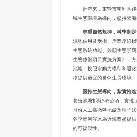
近年來，東營市墾利區踐
域生態環境為導向，堅持陸海
尊重自然規律，科學制定
濕地佔用及受損、岸灘岸線損
生態系統功能、兼顧生態景觀
生態修復項目實施方案》，方
池塘；按照水動力模型和退化
物提供適宜的自然生長環境。
堅持生態導向，紮實推進
養殖池塘拆除545公頃，實現
月份人工播撒鹽地鹼蓬種子1
冬季黃河浮冰為近海灘塗提供
的可複製性。