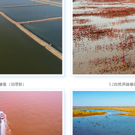
線修復（治理前）
5.2自然岸線