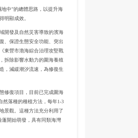
濕地中”的總體思路，以提升海
得明顯成效。
域開發及自然災害導致的濱海
復、保證生態安全功能、突出
《東營市渤海綜合治理攻堅戰
，拆除影響水動力的圍海養殖
造，減緩潮汐流速，為修復生
生態修復項目，目前已完成圍海
自然落種的種植方法，每年1-3
濕地景觀。這種方法充分利用了
鹼蓬開始萌發，具有同類海灣