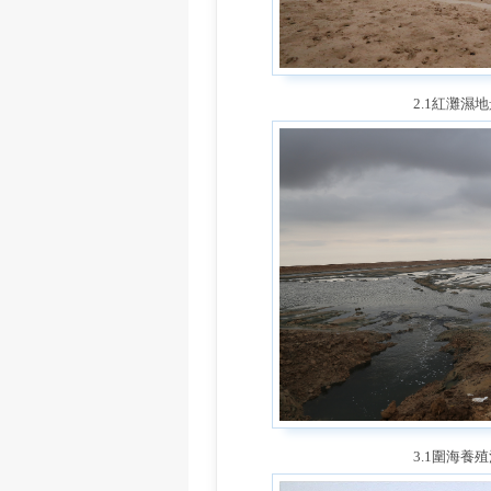
2.1紅灘濕
3.1圍海養