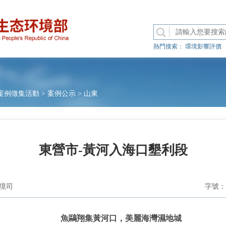
熱門搜索：
環境影響評價
案例徵集活動
>
案例公示
>
山東
東營市-黃河入海口墾利段
境司
字號：
魚鷗翔集黃河口，美麗海灣濕地城