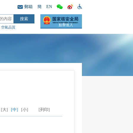
郵箱
簡
EN
點擊進入
空氣品質
[大]
[中]
[小]
[列印]