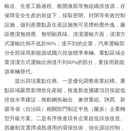
輸送、生産工藝過程、敞開液面等無組織排放源，在
保障安全生産的前提下，採取密閉、封閉等有效控制
設施，做到産塵點及生産設施無可見煙粉塵外逸，廠
區整潔無積塵、無明顯異味。清潔運輸方面，清潔方
式運輸比例不低於80%；達不到的企業，汽車運輸部
分全部採用新能源或國六排放標準車輛。重點區域企
業清潔方式運輸比例達不到80%的部分，要採用新能
源車輛替代。
提出四項重點任務。一是優化調整産業結構。重
點區域嚴禁新增焦化産能，推進新改擴建項目按超低
排放水準建設，推動鋼焦融合、兼併重組。陜西、新
疆等省（自治區）相關部門制定半焦（蘭炭）企業轉
型升級方案。二是有序推進現有企業超低排放改造。
因廠制宜選擇成熟適用的環保技術，強化源頭控制，