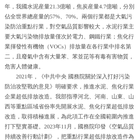
年，我國水泥産量21.3億噸，焦炭産量4.7億噸，分別
佔全世界總産量的57%、70%。兩個行業都是大氣污
染防治重點行業，對空氣品質影響較大，水泥行業主
要大氣污染物排放量僅次於電力、鋼鐵行業；焦化行
業揮發性有機物（VOCs）排放量在各行業中排名第
二，且廢氣中含有大量苯、苯並芘等有毒有害物質，
危害人體健康。
2021年，《中共中央 國務院關於深入打好污染
防治攻堅戰的意見》明確要求，推進水泥、焦化行業
企業超低排放改造。我部指導河北、河南、山東、山
西等重點區域省份率先開展水泥、焦化行業超低排放
改造，取得積極進展，為此項工作在全國範圍內推進
打下堅實基礎。2023年11月，國務院印發《空氣品質
持續改善行動計劃》，把重點行業超低排放改造作為