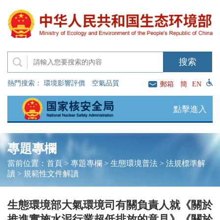
熱門搜索：
環境影響評價
空氣品質
郵箱
簡
EN
點擊進入
專題專欄
當前位置：
首頁
>
專題專欄
>
生態環境普法
>
法規標準解
讀
>
規範性文件解讀
生態環境部大氣環境司有關負責人就《關於
推進實施水泥行業超低排放的意見》《關於