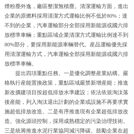
煙粉塵外逸，廠區整潔無積塵。清潔運輸方面，進出
企業的原燃料採用清潔方式運輸比例不低於80%；達
不到的企業，汽車運輸部分全部採用新能源或國六排
放標準車輛；重點區域企業清潔方式運輸比例達不到
80%部分，要採用新能源車輛替代。産品運輸優先採
用清潔運輸方式，汽車運輸全部採用新能源或國六排
放標準車輛。
提出四項重點任務。一是優化調整産業結構。嚴
格執行産能置換政策，重點區域嚴禁新增産能；推進
新改擴建項目按超低排放水準建設；依法依規淘汰落
後産能，列入淘汰退出計劃的企業或設施不再要求實
施超低排放改造。二是有序推進現有企業超低排放改
造。強化源頭控制，採用成熟穩定的污染治理技術。
三是統籌推進水泥行業協同減污降碳。鼓勵企業在超