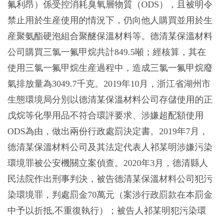
氟利昂）係受控消耗臭氧層物質（ODS），且被明令
禁止用於生産使用的情況下，仍向他人購買並用於生
産聚氨酯硬泡組合聚醚保溫材料等。德清某保溫材料
公司購買三氯一氟甲烷共計849.5噸；經核算，其在
使用三氯一氟甲烷生産過程中，造成三氯一氟甲烷廢
氣排放量為3049.7千克。2019年10月，浙江省湖州市
生態環境局分別以德清某保溫材料公司存儲使用的正
戊烷等化學用品不符合環評要求、涉嫌超配額使用
ODS為由，做出兩份行政處罰決定書。2019年7月，
德清某保溫材料公司及其法定代表人祁某明涉嫌污染
環境罪被公安機關立案偵查。2020年3月，德清縣人
民法院作出刑事判決，被告德清某保溫材料公司犯污
染環境罪，判處罰金70萬元（案涉行政罰款在本罰金
中予以折抵,不重復執行）；被告人祁某明犯污染環