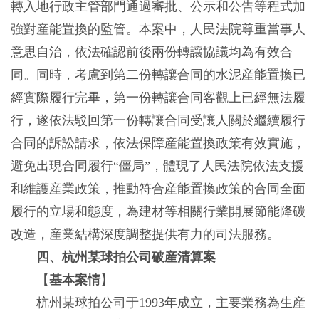
轉入地行政主管部門通過審批、公示和公告等程式加
強對産能置換的監管。本案中，人民法院尊重當事人
意思自治，依法確認前後兩份轉讓協議均為有效合
同。同時，考慮到第二份轉讓合同的水泥産能置換已
經實際履行完畢，第一份轉讓合同客觀上已經無法履
行，遂依法駁回第一份轉讓合同受讓人關於繼續履行
合同的訴訟請求，依法保障産能置換政策有效實施，
避免出現合同履行“僵局”，體現了人民法院依法支援
和維護産業政策，推動符合産能置換政策的合同全面
履行的立場和態度，為建材等相關行業開展節能降碳
改造，産業結構深度調整提供有力的司法服務。
四、杭州某球拍公司破産清算案
【
基本案情
】
杭州某球拍公司于1993年成立，主要業務為生産