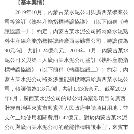
【
基本案情
】
2019年10月，內蒙古某水泥公司與廣西某礦業公
司等簽訂《熟料産能指標轉讓協議》（以下簡稱《轉
讓協議一》）約定，內蒙古某水泥公司將兩條水泥熟
料生産線産能指標轉讓給廣西某礦業公司，轉讓價為
90元/噸，共計1.24億余元。2019年11月，內蒙古某水
泥公司又與第三人廣西某水泥公司簽訂《熟料産能指
標轉讓協議》（以下簡稱《轉讓協議二》）約定，內
蒙古某水泥公司將案涉産能指標轉讓給廣西某水泥公
司，轉讓價為118元/噸，共計1.63億余元。截至2019
年8月，廣西某水泥公司的母公司為案涉項目向廣西
壯族自治區來賓市興賓區人民政府申請項目用地，並
支付土地使用相關費用1.42億元。對於內蒙古某水泥
公司與廣西某水泥公司的産能指標轉讓事宜，來賓市