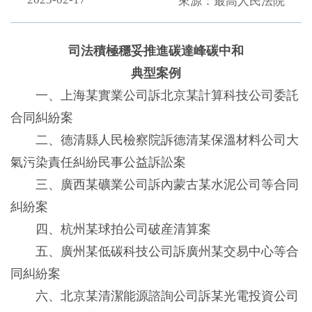
來源：最高人民法院
司法積極穩妥推進碳達峰碳中和
典型案例
一、上海某實業公司訴北京某計算科技公司委託
合同糾紛案
二、德清縣人民檢察院訴德清某保溫材料公司大
氣污染責任糾紛民事公益訴訟案
三、廣西某礦業公司訴內蒙古某水泥公司等合同
糾紛案
四、杭州某球拍公司破産清算案
五、廣州某低碳科技公司訴廣州某交易中心等合
同糾紛案
六、北京某清潔能源諮詢公司訴某光電投資公司