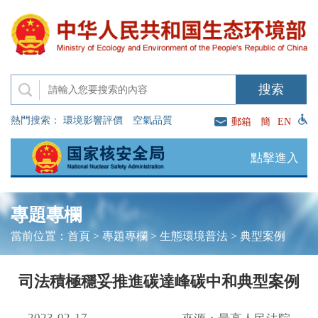
熱門搜索：
環境影響評價
空氣品質
郵箱
簡
EN
點擊進入
專題專欄
當前位置：
首頁
>
專題專欄
>
生態環境普法
>
典型案例
司法積極穩妥推進碳達峰碳中和典型案例
2023-02-17