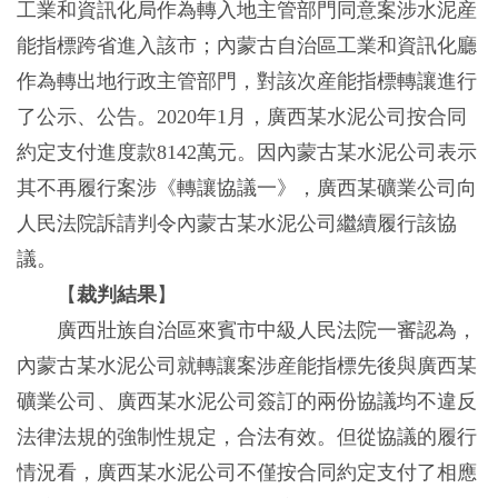
工業和資訊化局作為轉入地主管部門同意案涉水泥産
能指標跨省進入該市；內蒙古自治區工業和資訊化廳
作為轉出地行政主管部門，對該次産能指標轉讓進行
了公示、公告。2020年1月，廣西某水泥公司按合同
約定支付進度款8142萬元。因內蒙古某水泥公司表示
其不再履行案涉《轉讓協議一》，廣西某礦業公司向
人民法院訴請判令內蒙古某水泥公司繼續履行該協
議。
【
裁判結果
】
廣西壯族自治區來賓市中級人民法院一審認為，
內蒙古某水泥公司就轉讓案涉産能指標先後與廣西某
礦業公司、廣西某水泥公司簽訂的兩份協議均不違反
法律法規的強制性規定，合法有效。但從協議的履行
情況看，廣西某水泥公司不僅按合同約定支付了相應