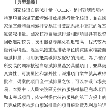
【
典型意義
】
國家核證自願減排量（CCER）是指對我國境內
特定項目的溫室氣體減排效果進行量化核證，並在國
家溫室氣體自願減排交易註冊登記系統中登記的溫室
氣體減排量。國家核證自願減排量相關項目具有投資
回收週期較長，技術服務專業化程度較高、程式較為
複雜等特點。溫室氣體重點排放單位購買國家核證自
願減排量，可用於抵銷碳排放配額的清繳。為了確保
所交易的國家核證自願減排量基於具體項目，並具備
真實性、可測量性和額外性，減排項目業主就其獲得
批准、備案的項目産生減排量之後，可以在碳市場交
易。本案中，人民法院區分技術服務機構已完成項目
和未完成項目，依法對提供技術服務的第三方提出的
已完成國家核證自願減排量的項目服務費及利息的訴