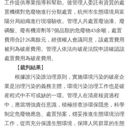
工作提供專業指導和幫助。後管理人委託有資質的處
置機構對危廢物進行分類處置，杭州市生態環境局富
陽分局組織進行現場驗收。管理人共處置廢油漆、廢
磷酸、廢有機溶劑等7個品類的危廢物43余噸，處置
費用合計26萬餘元，經債權人會議同意，該處置費用
被列為破産費用。管理人依法向破産法院申請確認該
處置費用為破産費用。
【
裁判結果
】
根據誰污染誰治理原則，實施環境污染的破産企
業是治理污染的義務主體，環境污染治理工作也是破
産程式中不可或缺的一環。管理人在清産核資過程
中，應當增強責任意識，積極排查涉環保隱患，科學
制定危廢物應急、處置預案，穩妥推進生態環境治理
工作，從而充分保護生態環境，保障人民群眾的生態