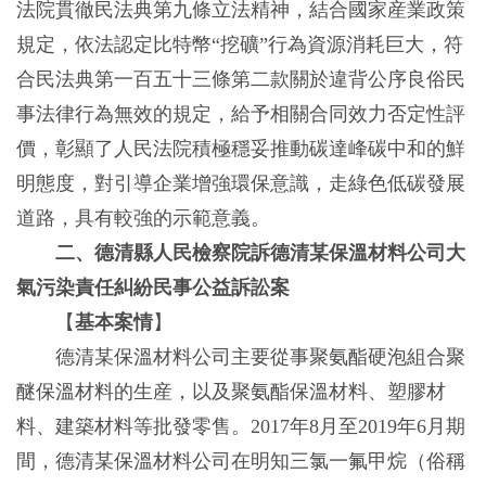
法院貫徹民法典第九條立法精神，結合國家産業政策
規定，依法認定比特幣“挖礦”行為資源消耗巨大，符
合民法典第一百五十三條第二款關於違背公序良俗民
事法律行為無效的規定，給予相關合同效力否定性評
價，彰顯了人民法院積極穩妥推動碳達峰碳中和的鮮
明態度，對引導企業增強環保意識，走綠色低碳發展
道路，具有較強的示範意義。
二、德清縣人民檢察院訴德清某保溫材料公司大
氣污染責任糾紛民事公益訴訟案
【
基本案情
】
德清某保溫材料公司主要從事聚氨酯硬泡組合聚
醚保溫材料的生産，以及聚氨酯保溫材料、塑膠材
料、建築材料等批發零售。2017年8月至2019年6月期
間，德清某保溫材料公司在明知三氯一氟甲烷（俗稱