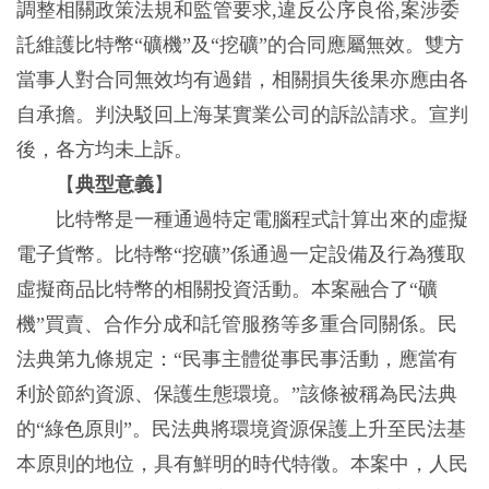
調整相關政策法規和監管要求,違反公序良俗,案涉委
託維護比特幣“礦機”及“挖礦”的合同應屬無效。雙方
當事人對合同無效均有過錯，相關損失後果亦應由各
自承擔。判決駁回上海某實業公司的訴訟請求。宣判
後，各方均未上訴。
【
典型意義
】
比特幣是一種通過特定電腦程式計算出來的虛擬
電子貨幣。比特幣“挖礦”係通過一定設備及行為獲取
虛擬商品比特幣的相關投資活動。本案融合了“礦
機”買賣、合作分成和託管服務等多重合同關係。民
法典第九條規定：“民事主體從事民事活動，應當有
利於節約資源、保護生態環境。”該條被稱為民法典
的“綠色原則”。民法典將環境資源保護上升至民法基
本原則的地位，具有鮮明的時代特徵。本案中，人民