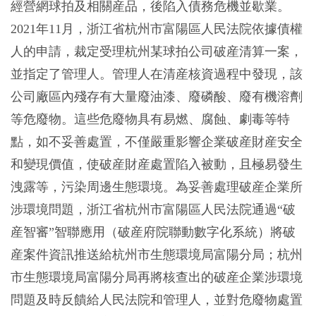
經營網球拍及相關産品，後陷入債務危機並歇業。
2021年11月，浙江省杭州市富陽區人民法院依據債權
人的申請，裁定受理杭州某球拍公司破産清算一案，
並指定了管理人。管理人在清産核資過程中發現，該
公司廠區內殘存有大量廢油漆、廢磷酸、廢有機溶劑
等危廢物。這些危廢物具有易燃、腐蝕、劇毒等特
點，如不妥善處置，不僅嚴重影響企業破産財産安全
和變現價值，使破産財産處置陷入被動，且極易發生
洩露等，污染周邊生態環境。為妥善處理破産企業所
涉環境問題，浙江省杭州市富陽區人民法院通過“破
産智審”智聯應用（破産府院聯動數字化系統）將破
産案件資訊推送給杭州市生態環境局富陽分局；杭州
市生態環境局富陽分局再將核查出的破産企業涉環境
問題及時反饋給人民法院和管理人，並對危廢物處置