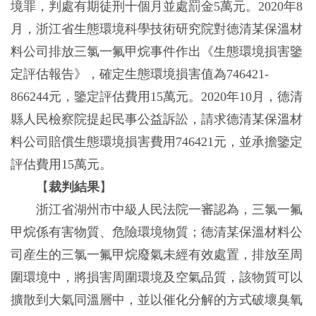
境罪，判處有期徒刑十個月並處罰金5萬元。2020年8
月，浙江省生態環境科學技術研究院對德清某保溫材
料公司排放三氯一氟甲烷事件作出《生態環境損害鑒
定評估報告》，確定生態環境損害值為746421-
866244元，鑒定評估費用15萬元。2020年10月，德清
縣人民檢察院提起民事公益訴訟，請求德清某保溫材
料公司賠償生態環境損害費用746421元，並承擔鑒定
評估費用15萬元。
【
裁判結果
】
浙江省湖州市中級人民法院一審認為，三氯一氟
甲烷係有害物質、危險環境物質；德清某保溫材料公
司産生的三氯一氟甲烷廢氣未經有效處置，排放至周
圍環境中，將損害周圍環境及空氣品質，該物質可以
擴散到大氣同溫層中，並以催化分解的方式破壞臭氧