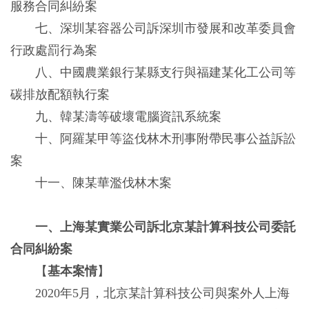
服務合同糾紛案
七、深圳某容器公司訴深圳市發展和改革委員會
行政處罰行為案
八、中國農業銀行某縣支行與福建某化工公司等
碳排放配額執行案
九、韓某濤等破壞電腦資訊系統案
十、阿羅某甲等盜伐林木刑事附帶民事公益訴訟
案
十一、陳某華濫伐林木案
一、上海某實業公司訴北京某計算科技公司委託
合同糾紛案
【
基本案情
】
2020年5月，北京某計算科技公司與案外人上海