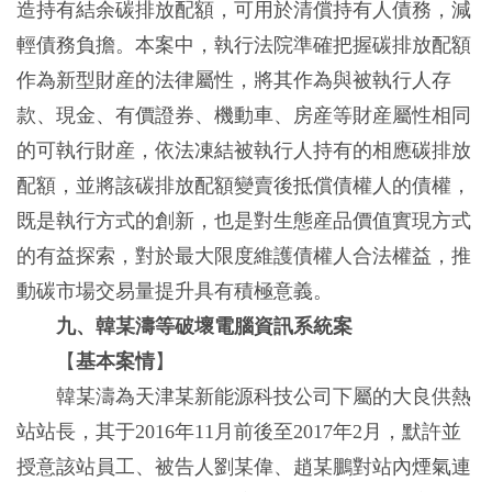
造持有結余碳排放配額，可用於清償持有人債務，減
輕債務負擔。本案中，執行法院準確把握碳排放配額
作為新型財産的法律屬性，將其作為與被執行人存
款、現金、有價證券、機動車、房産等財産屬性相同
的可執行財産，依法凍結被執行人持有的相應碳排放
配額，並將該碳排放配額變賣後抵償債權人的債權，
既是執行方式的創新，也是對生態産品價值實現方式
的有益探索，對於最大限度維護債權人合法權益，推
動碳市場交易量提升具有積極意義。
九、韓某濤等破壞電腦資訊系統案
【
基本案情
】
韓某濤為天津某新能源科技公司下屬的大良供熱
站站長，其于2016年11月前後至2017年2月，默許並
授意該站員工、被告人劉某偉、趙某鵬對站內煙氣連