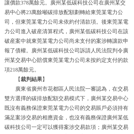
讓價款378萬餘元。廣州某低碳科技公司在廣州某交
易中心將23萬餘噸碳排放配額劃轉給東莞某電力公
司，但東莞某電力公司未依約付清款項。後東莞某電
力公司進入破産清算程式，廣州某低碳科技公司在該
破産案中就東莞某電力公司尚未支付的案涉轉讓款申
報了債權。廣州某低碳科技公司訴請人民法院判令廣
州某交易中心賠償東莞某電力公司未按約定支付的款
項218萬餘元。
【
裁判結果
】
廣東省廣州市花都區人民法院一審認為，在交易
雙方選擇的碳排放配額交易模式下，廣州某交易中心
既沒有義務保證東莞某電力公司的交易賬戶必須持有
滿足案涉交易的相應資金，也沒有義務保證廣州某低
碳科技公司一定可以獲得案涉交易款項；廣州某交易