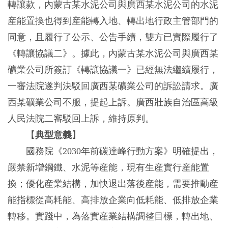
轉讓款，內蒙古某水泥公司與廣西某水泥公司的水泥
産能置換也得到産能轉入地、轉出地行政主管部門的
同意，且履行了公示、公告手續，雙方已實際履行了
《轉讓協議二》。據此，內蒙古某水泥公司與廣西某
礦業公司所簽訂《轉讓協議一》已經無法繼續履行，
一審法院遂判決駁回廣西某礦業公司的訴訟請求。廣
西某礦業公司不服，提起上訴。廣西壯族自治區高級
人民法院二審駁回上訴，維持原判。
【
典型意義
】
國務院《2030年前碳達峰行動方案》明確提出，
嚴禁新增鋼鐵、水泥等産能，現有生産實行産能置
換；優化産業結構，加快退出落後産能，需要推動産
能指標從高耗能、高排放企業向低耗能、低排放企業
轉移。實踐中，為落實産業結構調整目標，轉出地、