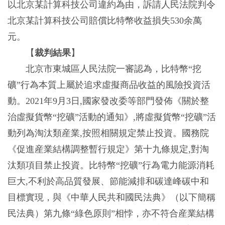
以北京某計算科技公司違約為由，訴請人民法院判令
北京某計算科技公司賠償比特幣收益損失530余萬
元。
【
裁判結果
】
北京市東城區人民法院一審認為，比特幣“挖
礦”行為本質上屬於追求虛擬商品收益的風險投資活
動。2021年9月3日,國家發改委等部門發佈《關於整
治虛擬貨幣“挖礦”活動的通知》,將虛擬貨幣“挖礦”活
動列為淘汰類産業,按照相關規定禁止投資。國務院
《促進産業結構調整暫行規定》第十九條規定,對淘
汰類項目禁止投資。比特幣“挖礦”行為電力能源消耗
巨大,不利於高品質發展、節能減排和碳達峰碳中和
目標實現，與《中華人民共和國民法典》（以下簡稱
民法典）第九條“綠色原則”相悖，亦不符合産業結構