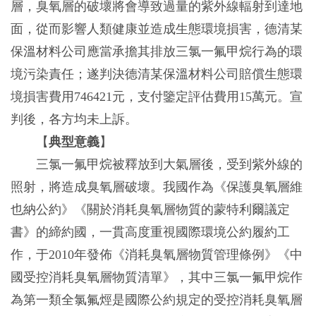
層，臭氧層的破壞將會導致過量的紫外線輻射到達地
面，從而影響人類健康並造成生態環境損害，德清某
保溫材料公司應當承擔其排放三氯一氟甲烷行為的環
境污染責任；遂判決德清某保溫材料公司賠償生態環
境損害費用746421元，支付鑒定評估費用15萬元。宣
判後，各方均未上訴。
【
典型意義
】
三氯一氟甲烷被釋放到大氣層後，受到紫外線的
照射，將造成臭氧層破壞。我國作為《保護臭氧層維
也納公約》《關於消耗臭氧層物質的蒙特利爾議定
書》的締約國，一貫高度重視國際環境公約履約工
作，于2010年發佈《消耗臭氧層物質管理條例》《中
國受控消耗臭氧層物質清單》，其中三氯一氟甲烷作
為第一類全氯氟烴是國際公約規定的受控消耗臭氧層