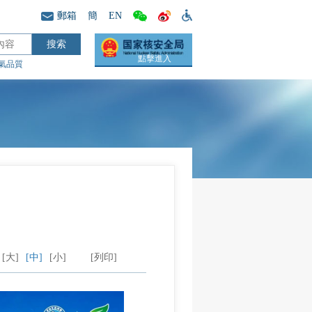
郵箱
簡
EN
點擊進入
氣品質
[大]
[中]
[小]
[列印]