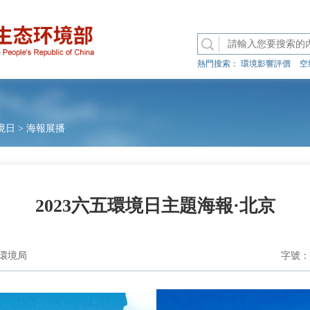
熱門搜索：
環境影響評價
空
境日
>
海報展播
2023六五環境日主題海報·北京
環境局
字號：