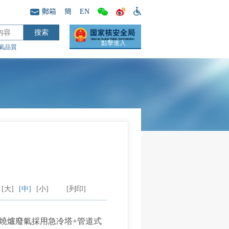
郵箱
簡
EN
點擊進入
氣品質
[大]
[中]
[小]
[列印]
焚燒爐廢氣採用急冷塔+管道式