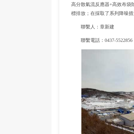
高分散氣流反應器+高效布袋
標排放；在採取了系列降噪措
聯繫人：章新建
聯繫電話：0437-5522856