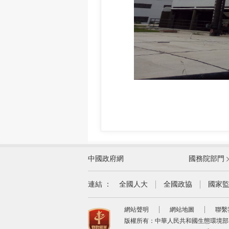
外交部
中國政府網
國務院部門
教育部
國家民族事務委員會
連結 ：
全國人大
全國政協
國家
司法部
網站聲明
網站地圖
聯繫
自然資源部
版權所有：中華人民共和國生態環境部
交通運輸部