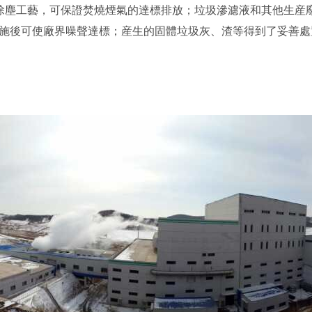
除塵工藝，可保證焚燒煙氣的達標排放；垃圾滲濾液和其他生産
施後可使廠界噪聲達標；産生的固體垃圾灰、渣等得到了妥善處