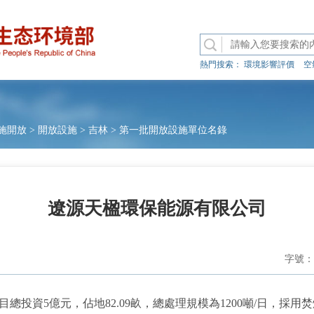
熱門搜索：
環境影響評價
空
施開放
>
開放設施
>
吉林
>
第一批開放設施單位名錄
遼源天楹環保能源有限公司
字號：
資5億元，佔地82.09畝，總處理規模為1200噸/日，採用