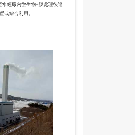
廢水經廠內微生物+膜處理後達
置或綜合利用。