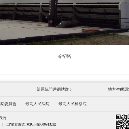
冷卻塔
國防部
國家
部系統門戶網站群
地方生態環
科學技術部
工業
公安部
民政
監察委員會
最高人民法院
最高人民檢察院
財政部
人力
我們
生態環境部
住房
|
ICP備案編號:
京ICP備05009132號
水利部
農業