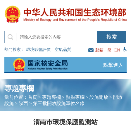
熱門搜索：
環境影響評價
空氣品質
郵箱
簡
EN
點擊進入
專題專欄
當前位置：
首頁
>
專題專欄
>
熱點專欄
>
設施開放
>
開放
設施
>
陜西
>
第三批開放設施單位名錄
渭南市環境保護監測站