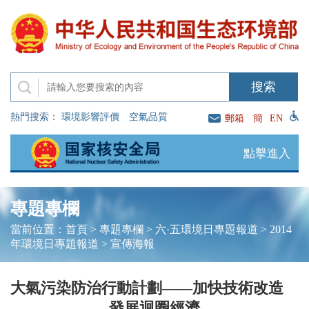
熱門搜索：
環境影響評價
空氣品質
郵箱
簡
EN
點擊進入
專題專欄
當前位置：
首頁
>
專題專欄
>
六·五環境日專題報道
>
2014
年環境日專題報道
>
宣傳海報
大氣污染防治行動計劃——加快技術改造
發展迴圈經濟