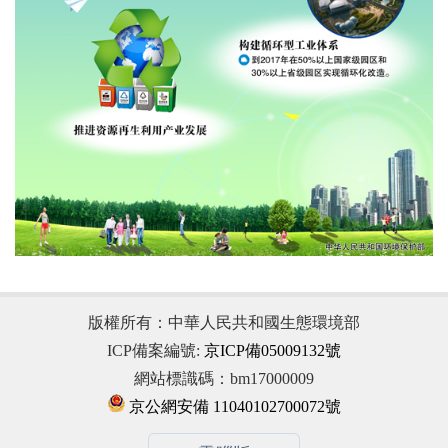
版權所有：中華人民共和國生態環境部
ICP備案編號:
京ICP備05009132號
網站標識碼：bm17000009
京公網安備 11040102700072號